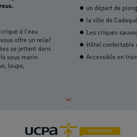
reus.
un départ de plon
la ville de Cadaqu
 crique à l'eau
Les criques sauva
ous offre un relief
Hôtel confortable a
ées se jettent dans
Accessible en trai
efs sous marin
us, loups,