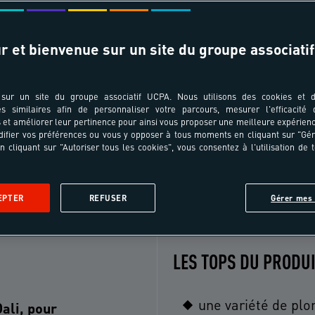
r et bienvenue sur un site du groupe associatif
T ÂGES
TRANSPORT
pe au séjour ?
Choisissez votre ville de départ
sur un site du groupe associatif UCPA. Nous utilisons des cookies et d
es similaires afin de personnaliser votre parcours, mesurer l'efficacité
et améliorer leur pertinence pour ainsi vous proposer une meilleure expérienc
ifier vos préférences ou vous y opposer à tous moments en cliquant sur "Gé
n cliquant sur "Autoriser tous les cookies", vous consentez à l'utilisation de 
Le séjour
Le programme
Le lieu
Les formalités
Avi
EPTER
REFUSER
Gérer mes 
LES TOPS DU PRODU
une variété de plo
ali, pour