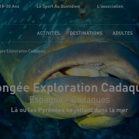
18-30 Ans
Le Sport Au Quotidien
L'association
ACTIVITÉS
DESTINATIONS
ADULTES
gée Exploration Cadaques
ongée Exploration Cadaq
Espagne - Cadaques
Là ou les Pyrénées se jettent dans la mer