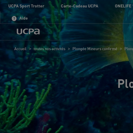
UCPA Sport Trotter
Carte-Cadeau UCPA
ONELIFE 
Aide
>
>
>
Accueil
toutes nos activités
Plongée Mineurs confirmé
Plon
Pl