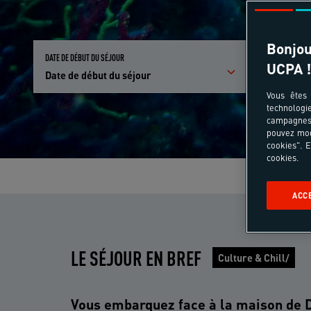
Bonjou
DATE DE DÉBUT DU SÉJOUR
PARTICIPANTS E
UCPA !
Date de début du séjour
Qui partici
Vous êtes 
technologi
campagnes 
pouvez mod
cookies". E
cookies.
ACC
LE SÉJOUR EN BREF
Culture & Chill/
Vous embarquez face à la maison de D