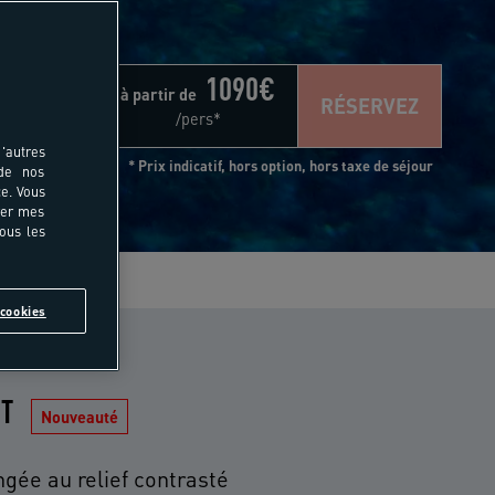
1090
€
à partir de
RÉSERVEZ
/pers*
'autres
* Prix indicatif, hors option, hors taxe de séjour
 de nos
e. Vous
rer mes
tous les
s
cookies
IT
Nouveauté
ngée au relief contrasté