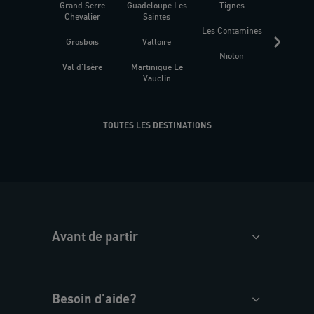
Grand Serre
Guadeloupe Les
Tignes
Sén
Chevalier
Saintes
Les Contamines
Croat
Grosbois
Valloire
Niolon
Hyèr
Val d'Isère
Martinique Le
Presqu
Vauclin
TOUTES LES DESTINATIONS
Avant de partir
Besoin d'aide?