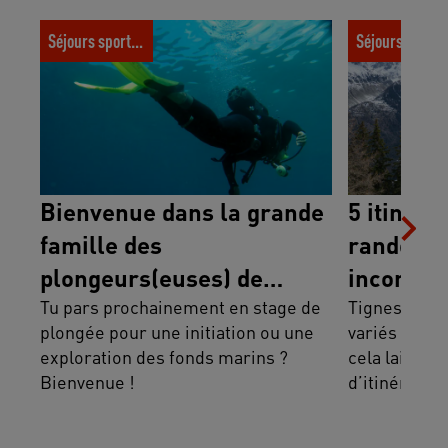
Bienvenue dans la grande famille des
5 itinéraires 
Séjours sportifs
Séjours spor
plongeurs(euses) de l’UCPA
incontournable
Bienvenue dans la grande
5 itinéra
famille des
randonn
plongeurs(euses) de
incontou
l’UCPA
Tu pars prochainement en stage de
et Val d’
Tignes et Val
plongée pour une initiation ou une
variés et tr
exploration des fonds marins ?
cela laisse 
Bienvenue !
d’itinéraires