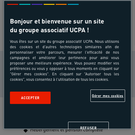
Padel
Âges
Bonjour et bienvenue sur un site
18 - 55 ans
du groupe associatif UCPA !
Vous êtes sur un site du groupe associatif UCPA. Nous utilisons
SUR SITE
des cookies et d'autres technologies similaires afin de
personnaliser votre parcours, mesurer l'efficacité de nos
campagnes et améliorer leur pertinence pour ainsi vous
CONDITION PHYSIQUE
proposer une meilleure expérience. Vous pouvez modifier vos
Sportif
préférences ou vous y opposer à tous moments en cliquant sur
i
régulier
"Gérer mes cookies". En cliquant sur "Autoriser tous les
cookies", vous consentez à l'utilisation de tous les cookies.
NIVEAU DE PRATIQUE
Assure bien
i
Gérer mes cookies
ACCEPTER
Inclus
REFUSER
Hébergement et pension complète