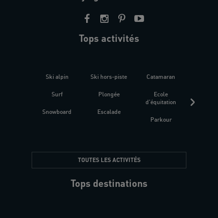
Tops activités
Ski alpin
Ski hors-piste
Catamaran
Kites
Surf
Plongée
Ecole
Raquet
d'équitation
Snowboard
Escalade
Fitness 
Parkour
être
TOUTES LES ACTIVITÉS
Tops destinations