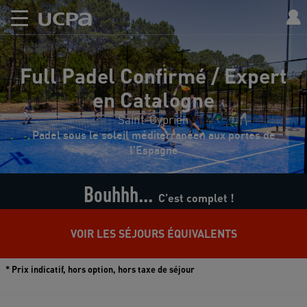
Full Padel Confirmé / Expert
en Catalogne
Saint-Cyprien
Padel sous le soleil méditerranéen aux portes de
l'Espagne
Bouhhh...
C’est complet !
VOIR LES SÉJOURS ÉQUIVALENTS
* Prix indicatif, hors option, hors taxe de séjour