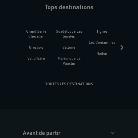
Tops destinations
Grand Serre
Guadeloupe Les
Tignes
Sén
Chevalier
Saintes
Les Contamines
Croat
Grosbois
Valloire
Niolon
Hyèr
Val d'Isère
Martinique Le
Presqu
Vauclin
TOUTES LES DESTINATIONS
Avant de partir