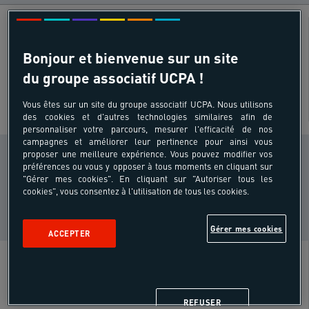
Windsurf
Âges
Bonjour et bienvenue sur un site
18 - 40 ans
du groupe associatif UCPA !
Vous êtes sur un site du groupe associatif UCPA. Nous utilisons
des cookies et d'autres technologies similaires afin de
SUR SITE
personnaliser votre parcours, mesurer l'efficacité de nos
campagnes et améliorer leur pertinence pour ainsi vous
CONDITION PHYSIQUE
proposer une meilleure expérience. Vous pouvez modifier vos
préférences ou vous y opposer à tous moments en cliquant sur
Sportif
i
"Gérer mes cookies". En cliquant sur "Autoriser tous les
régulier
cookies", vous consentez à l'utilisation de tous les cookies.
NIVEAU DE PRATIQUE
Jamais fait
i
Gérer mes cookies
ACCEPTER
Inclus
REFUSER