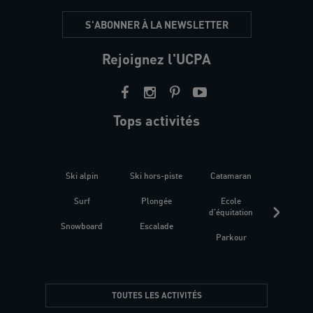
S'ABONNER À LA NEWSLETTER
Rejoignez l'UCPA
Tops activités
Ski alpin
Ski hors-piste
Catamaran
Kites
Surf
Plongée
Ecole
Raquet
d'équitation
Snowboard
Escalade
Fitness 
Parkour
être
TOUTES LES ACTIVITÉS