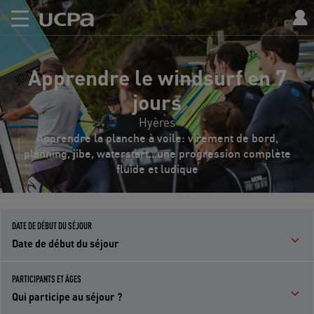
Apprendre le windsurf en 7
jours
Hyères
Apprendre la planche à voile: virement de bord,
planning, jibe, waterstart...une progression complète
fluide et ludique
DATE DE DÉBUT DU SÉJOUR
Date de début du séjour
PARTICIPANTS ET ÂGES
Qui participe au séjour ?