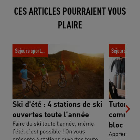
CES ARTICLES POURRAIENT VOUS
PLAIRE
Ski d'été : 4 stations de ski ouvertes toute
Tutoriel plon
Séjours sportifs
Séjours spor
l’année
son bloc de p
Ski d'été : 4 stations de ski
Tutoriel 
ouvertes toute l’année
comment 
Faire du ski toute l’année, même
bloc de 
l’été, c'est possible ! On vous
Apprenez à b
présente 4 stations ouvertes toute