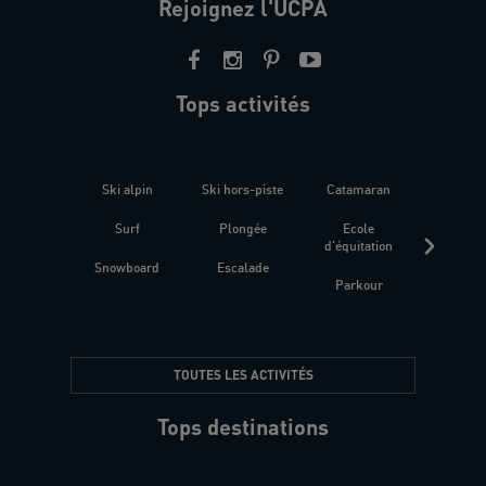
Rejoignez l'UCPA
Tops activités
Ski alpin
Ski hors-piste
Catamaran
Kites
Surf
Plongée
Ecole
Raquet
d'équitation
Snowboard
Escalade
Fitness 
Parkour
être
TOUTES LES ACTIVITÉS
Tops destinations