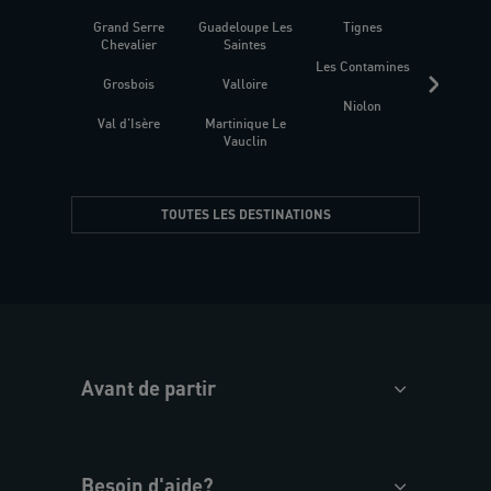
Grand Serre
Guadeloupe Les
Tignes
Sén
Chevalier
Saintes
Les Contamines
Croat
Grosbois
Valloire
Niolon
Hyèr
Val d'Isère
Martinique Le
Presqu
Vauclin
TOUTES LES DESTINATIONS
Avant de partir
Besoin d'aide?