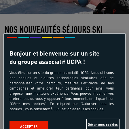
NOS NOUVEAUTÉS SÉJOURS SKI
ÉVASION TOUS NIVEAUX
Bonjour et bienvenue sur un site
Un programme pour skier et pour découvrir
du groupe associatif UCPA !
plusieurs stations différentes ou des domaines
différents, en une semaine.
Vous êtes sur un site du groupe associatif UCPA. Nous utilisons
des cookies et d'autres technologies similaires afin de
Il convient parfaitement aux riders débutants,
personnaliser votre parcours, mesurer l'efficacité de nos
initiés ou expert qui souhaitent profiter de
campagnes et améliorer leur pertinence pour ainsi vous
proposer une meilleure expérience. Vous pouvez modifier vos
l'encadrement des moniteurs UCPA, et de la
préférences ou vous y opposer à tous moments en cliquant sur
montagne.
"Gérer mes cookies". En cliquant sur "Autoriser tous les
cookies", vous consentez à l'utilisation de tous les cookies.
En petit groupe : le moniteur t'accompagnera sur
les plus belles pistes.
Gérer mes cookies
ACCEPTER