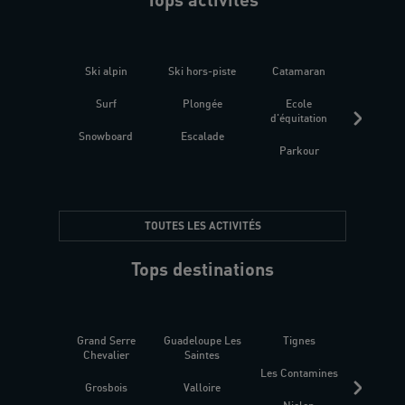
Ski alpin
Ski hors-piste
Catamaran
Kites
Surf
Plongée
Ecole
Raquet
d'équitation
Snowboard
Escalade
Fitness 
Parkour
être
TOUTES LES ACTIVITÉS
Tops destinations
Grand Serre
Guadeloupe Les
Tignes
Sén
Chevalier
Saintes
Les Contamines
Croat
Grosbois
Valloire