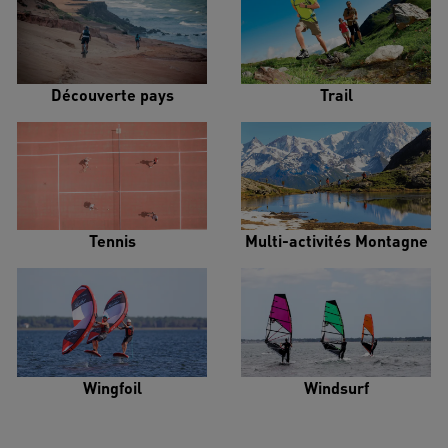
Découverte pays
Trail
Tennis
Multi-activités Montagne
Wingfoil
Windsurf