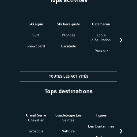
Ski alpin
Ski hors-piste
Catamaran
Kites
Surf
Plongée
Ecole
Raquet
d'équitation
Snowboard
Escalade
Fitness 
Parkour
être
TOUTES LES ACTIVITÉS
Tops destinations
Grand Serre
Guadeloupe Les
Tignes
Sén
Chevalier
Saintes
Les Contamines
Croat
Grosbois
Valloire