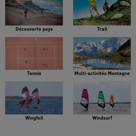
Découverte pays
Trail
Tennis
Multi-activités Montagne
Wingfoil
Windsurf