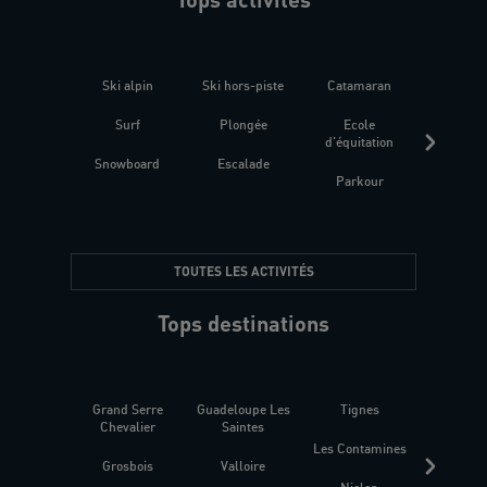
Ski alpin
Ski hors-piste
Catamaran
Kites
Surf
Plongée
Ecole
Raquet
d'équitation
Snowboard
Escalade
Fitness 
Parkour
être
TOUTES LES ACTIVITÉS
Tops destinations
Grand Serre
Guadeloupe Les
Tignes
Sén
Chevalier
Saintes
Les Contamines
Croat
Grosbois
Valloire