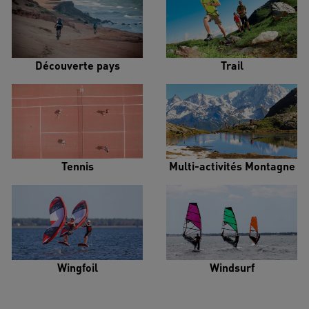
Découverte pays
Trail
Tennis
Multi-activités Montagne
Wingfoil
Windsurf