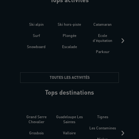
Ski alpin
Ski hors-piste
Catamaran
Kites
Surf
Plongée
Ecole
Raquet
d'équitation
Snowboard
Escalade
Fitness 
Parkour
être
TOUTES LES ACTIVITÉS
Tops destinations
Grand Serre
Guadeloupe Les
Tignes
Sén
Chevalier
Saintes
Les Contamines
Croat
Grosbois
Valloire