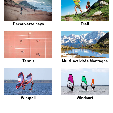
Découverte pays
Trail
Tennis
Multi-activités Montagne
Wingfoil
Windsurf