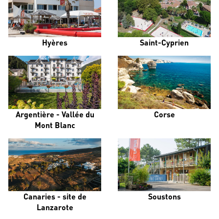
Hyères
Saint-Cyprien
Argentière - Vallée du
Corse
Mont Blanc
Canaries - site de
Soustons
Lanzarote