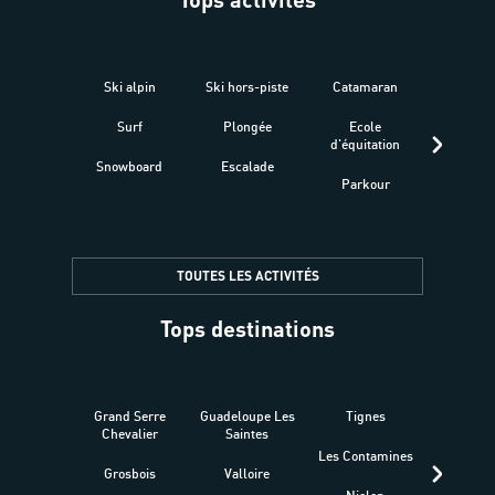
Ski alpin
Ski hors-piste
Catamaran
Kites
Surf
Plongée
Ecole
Raquet
d'équitation
Snowboard
Escalade
Fitness 
Parkour
être
TOUTES LES ACTIVITÉS
Tops destinations
Grand Serre
Guadeloupe Les
Tignes
Sén
Chevalier
Saintes
Les Contamines
Croat
Grosbois
Valloire