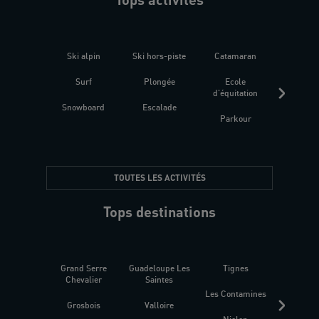
Ski alpin
Ski hors-piste
Catamaran
Kites
Surf
Plongée
Ecole
Raquet
d'équitation
Snowboard
Escalade
Fitness 
Parkour
être
TOUTES LES ACTIVITÉS
Tops destinations
Grand Serre
Guadeloupe Les
Tignes
Sén
Chevalier
Saintes
Les Contamines
Croat
Grosbois
Valloire