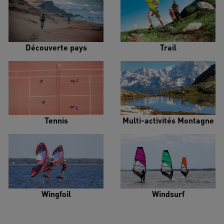
Découverte pays
Trail
Tennis
Multi-activités Montagne
Wingfoil
Windsurf