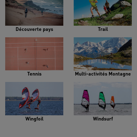
Découverte pays
Trail
Tennis
Multi-activités Montagne
Wingfoil
Windsurf