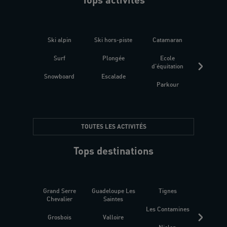
Ski alpin
Ski hors-piste
Catamaran
Kites
Surf
Plongée
Ecole
Raquet
d'équitation
Snowboard
Escalade
Fitness 
Parkour
être
TOUTES LES ACTIVITÉS
Tops destinations
Grand Serre
Guadeloupe Les
Tignes
Sén
Chevalier
Saintes
Les Contamines
Croat
Grosbois
Valloire