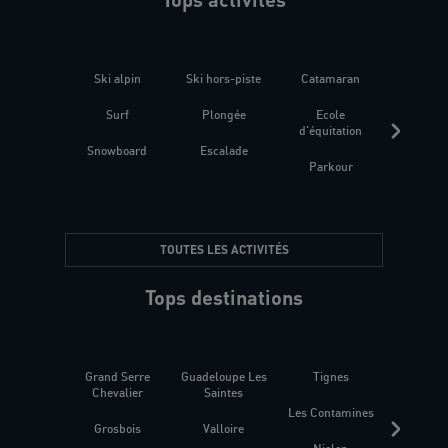
Ski alpin
Ski hors-piste
Catamaran
Kites
Surf
Plongée
Ecole
Raquet
d'équitation
Snowboard
Escalade
Fitness 
Parkour
être
TOUTES LES ACTIVITÉS
Tops destinations
Grand Serre
Guadeloupe Les
Tignes
Sén
Chevalier
Saintes
Les Contamines
Croat
Grosbois
Valloire