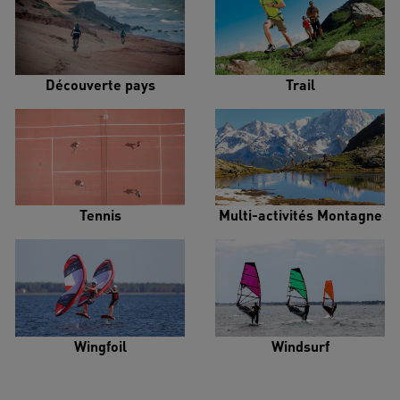
Découverte pays
Trail
Tennis
Multi-activités Montagne
Wingfoil
Windsurf