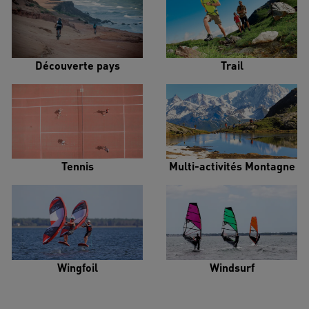
Découverte pays
Trail
Tennis
Multi-activités Montagne
Wingfoil
Windsurf