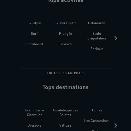
Ski alpin
Ski hors-piste
Catamaran
Kites
Surf
Plongée
Ecole
Raquet
d'équitation
Snowboard
Escalade
Fitness 
Parkour
être
TOUTES LES ACTIVITÉS
Tops destinations
Grand Serre
Guadeloupe Les
Tignes
Sén
Chevalier
Saintes
Les Contamines
Croat
Grosbois
Valloire