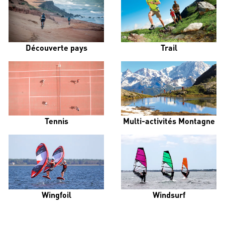
Découverte pays
Trail
Tennis
Multi-activités Montagne
Wingfoil
Windsurf