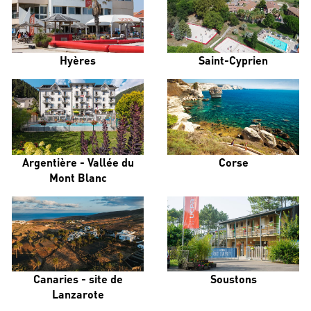
Hyères
Saint-Cyprien
Argentière - Vallée du
Corse
Mont Blanc
Canaries - site de
Soustons
Lanzarote