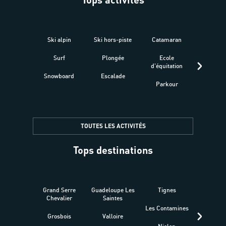
Ski alpin
Ski hors-piste
Catamaran
Kites
Surf
Plongée
Ecole
Raquet
d'équitation
Snowboard
Escalade
Fitness 
Parkour
être
TOUTES LES ACTIVITÉS
Tops destinations
Grand Serre
Guadeloupe Les
Tignes
Sén
Chevalier
Saintes
Les Contamines
Croat
Grosbois
Valloire