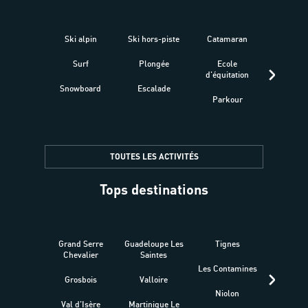
Ski alpin
Ski hors-piste
Catamaran
Kites
Surf
Plongée
Ecole
Raquet
d'équitation
Snowboard
Escalade
Fitness 
Parkour
être
TOUTES LES ACTIVITÉS
Tops destinations
Grand Serre
Guadeloupe Les
Tignes
Sén
Chevalier
Saintes
Les Contamines
Croat
Grosbois
Valloire
Niolon
Hyèr
Val d'Isère
Martinique Le
Presqu