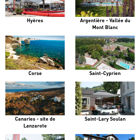
Hyères
Argentière - Vallée du
Mont Blanc
Corse
Saint-Cyprien
Canaries - site de
Saint-Lary Soulan
Lanzarote