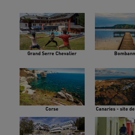
Grand Serre Chevalier
Bombann
Corse
Canaries - site d