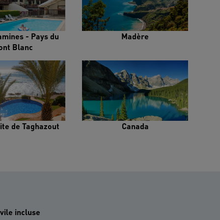
amines - Pays du
Madère
ont Blanc
ite de Taghazout
Canada
vile incluse