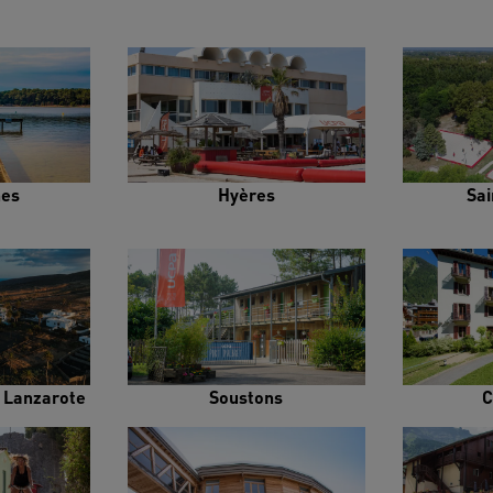
es
Hyères
Sai
e Lanzarote
Soustons
C