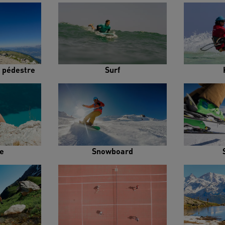
 pédestre
Surf
e
Snowboard