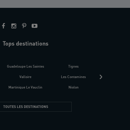
Tops destinations
estre
Guadeloupe Les Saintes
Tignes
Séné
Valloire
Les Contamines
Croatie
Martinique Le Vauclin
Niolon
Hyères Presqu
TOUTES LES DESTINATIONS