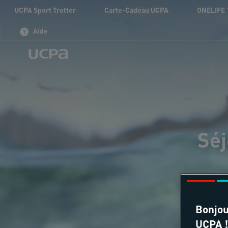
UCPA Sport Trotter
Carte-Cadeau UCPA
ONELIFE 
Aide
Séj
Bonjou
UCPA !