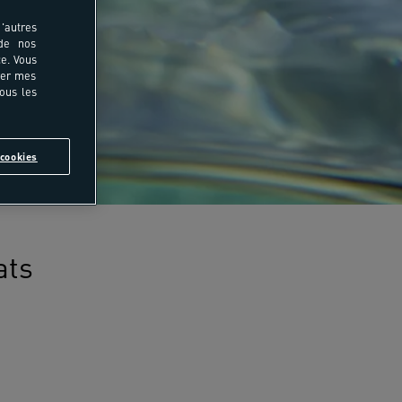
'autres
 de nos
e. Vous
rer mes
tous les
cookies
ats