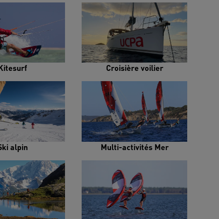
Kitesurf
Croisière voilier
Ski alpin
Multi-activités Mer