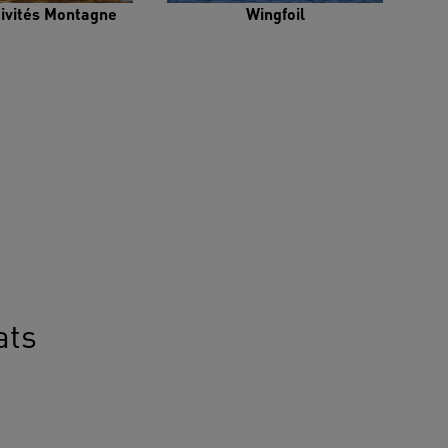
tivités Montagne
Wingfoil
ats