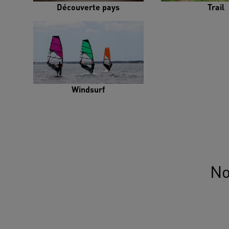
Découverte pays
Trail
Windsurf
No