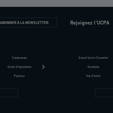
Rejoignez l'UCPA
'ABONNER À LA NEWSLETTER
Catamaran
Kitesurf
Grand Serre Chevalier
Trek-Randonnée péd
Ecole d'équitation
Raquettes
Grosbois
Parapente
Parkour
Fitness bien-être
Val d'Isère
Plongée