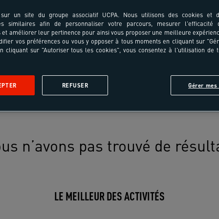
sur un site du groupe associatif UCPA. Nous utilisons des cookies et d
es similaires afin de personnaliser votre parcours, mesurer l'efficacité
et améliorer leur pertinence pour ainsi vous proposer une meilleure expérienc
ifier vos préférences ou vous y opposer à tous moments en cliquant sur "Gé
n cliquant sur "Autoriser tous les cookies", vous consentez à l'utilisation de 
EPTER
REFUSER
Gérer mes 
us n’avons pas trouvé de résult
LE MEILLEUR DES ACTIVITÉS