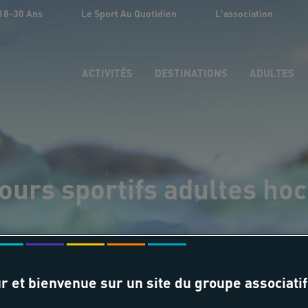
18-30 Ans
Le Sport Au Quotidien
L'association
ACTIVITÉS
DESTINATIONS
ADULTES
ours sportifs adultes ho
r et bienvenue sur un site du groupe associatif