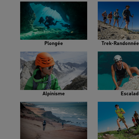
Plongée
Trek-Randonnée
Alpinisme
Escalad