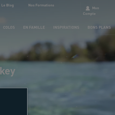
Le Blog
Nos Formations
Mon
Compte
COLOS
EN FAMILLE
INSPIRATIONS
BONS PLANS
ckey