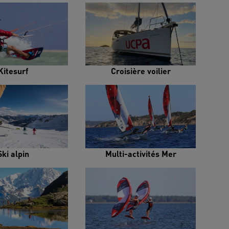
Kitesurf
Croisière voilier
Ski alpin
Multi-activités Mer