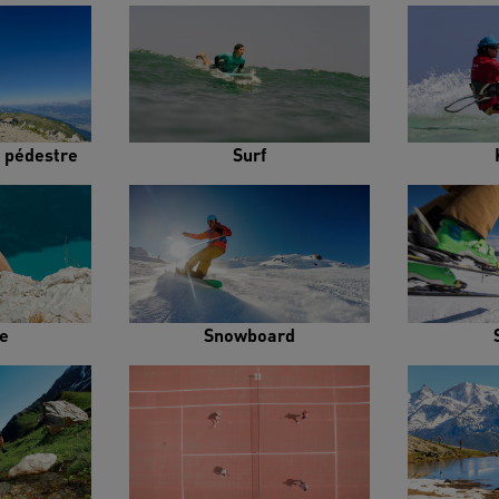
 pédestre
Surf
e
Snowboard