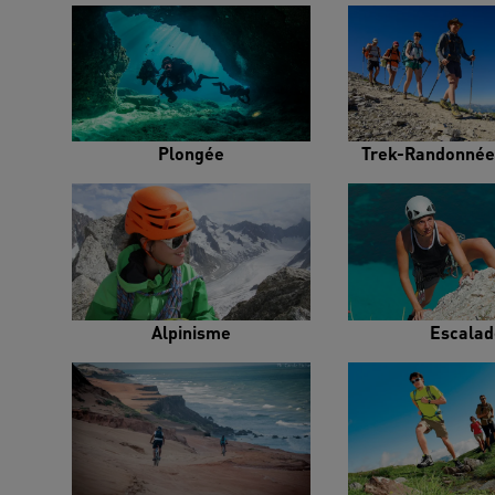
Plongée
Trek-Randonnée
Alpinisme
Escalad