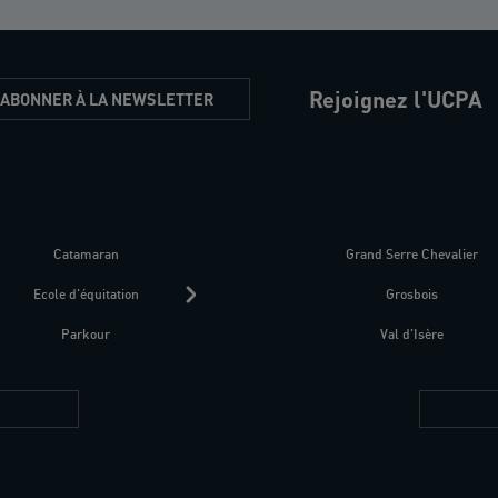
Rejoignez l'UCPA
'ABONNER À LA NEWSLETTER
Catamaran
Kitesurf
Grand Serre Chevalier
Trek-Randonnée péd
Ecole d'équitation
Raquettes
Grosbois
Parapente
Parkour
Fitness bien-être
Val d'Isère
Plongée