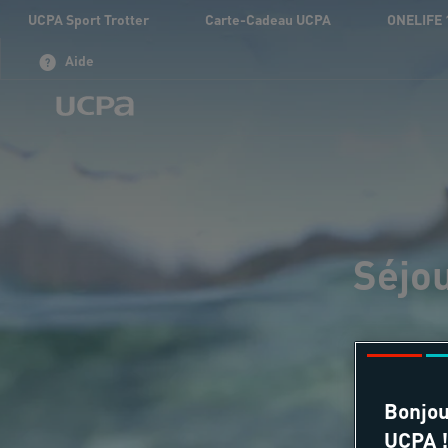
UCPA Sport Trotter
Carte-Cadeau UCPA
ONELIFE 
Aide
Séjou
Bonjou
UCPA !