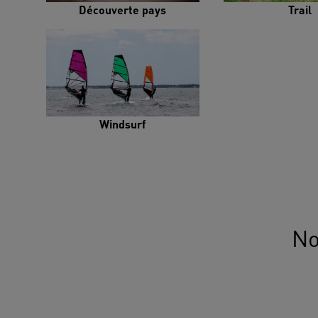
Découverte pays
Trail
Windsurf
No