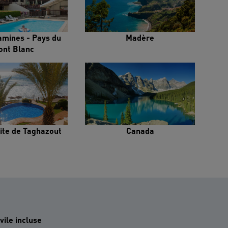
amines - Pays du
Madère
ont Blanc
ite de Taghazout
Canada
vile incluse