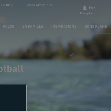
Le Blog
Nos Formations
Mon
Compte
COLOS
EN FAMILLE
INSPIRATIONS
BONS PLANS
otball