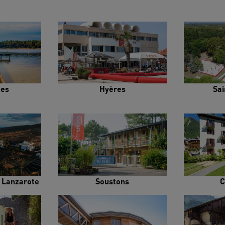
es
Hyères
Sai
e Lanzarote
Soustons
C