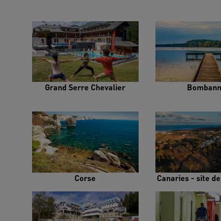
Grand Serre Chevalier
Bombann
Corse
Canaries - site d