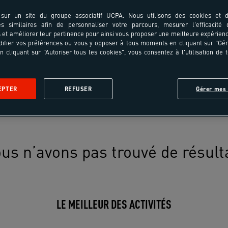
sur un site du groupe associatif UCPA. Nous utilisons des cookies et d
es similaires afin de personnaliser votre parcours, mesurer l'efficacité
et améliorer leur pertinence pour ainsi vous proposer une meilleure expérienc
ifier vos préférences ou vous y opposer à tous moments en cliquant sur "Gé
n cliquant sur "Autoriser tous les cookies", vous consentez à l'utilisation de 
EPTER
REFUSER
Gérer mes 
us n’avons pas trouvé de résult
LE MEILLEUR DES ACTIVITÉS