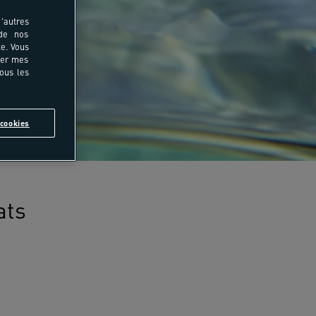
'autres
 de nos
e. Vous
rer mes
tous les
cookies
ats