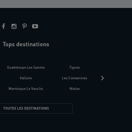
Tops destinations
estre
Guadeloupe Les Saintes
Tignes
Séné
Valloire
Les Contamines
Croatie
Martinique Le Vauclin
Niolon
Hyères Presqu
TOUTES LES DESTINATIONS