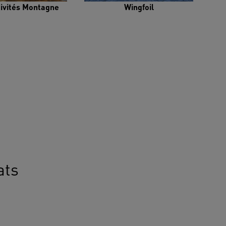
tivités Montagne
Wingfoil
ats