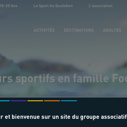
18-30 Ans
Le Sport Au Quotidien
L'association
ACTIVITÉS
DESTINATIONS
ADULTES
rs sportifs en famille Fo
r et bienvenue sur un site du groupe associatif