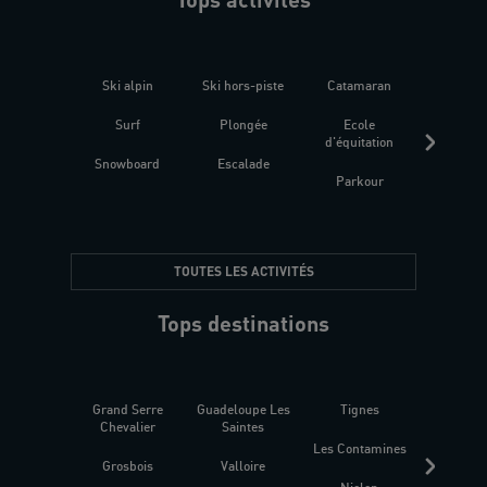
Ski alpin
Ski hors-piste
Catamaran
Kites
Surf
Plongée
Ecole
Raquet
d'équitation
Snowboard
Escalade
Fitness 
Parkour
être
TOUTES LES ACTIVITÉS
Tops destinations
Grand Serre
Guadeloupe Les
Tignes
Sén
Chevalier
Saintes
Les Contamines
Croat
Grosbois
Valloire