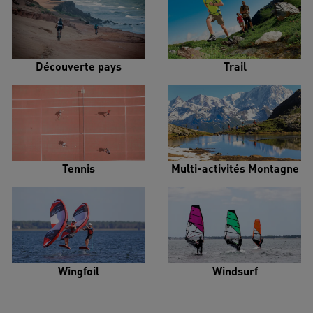
Découverte pays
Trail
Tennis
Multi-activités Montagne
Wingfoil
Windsurf