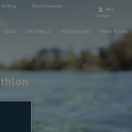
Le Blog
Nos Formations
Mon
Compte
COLOS
EN FAMILLE
INSPIRATIONS
BONS PLANS
athlon