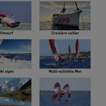
Kitesurf
Croisière voilier
Ski alpin
Multi-activités Mer