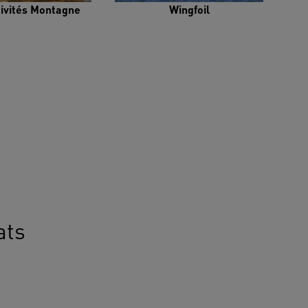
tivités Montagne
Wingfoil
ats