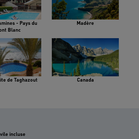
amines - Pays du
Madère
ont Blanc
ite de Taghazout
Canada
vile incluse