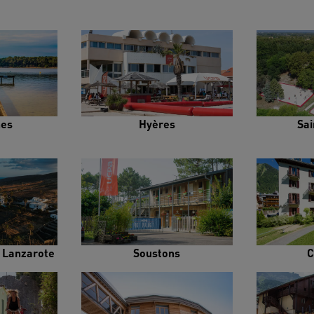
es
Hyères
Sai
e Lanzarote
Soustons
C