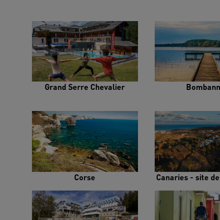
Grand Serre Chevalier
Bombann
Corse
Canaries - site d