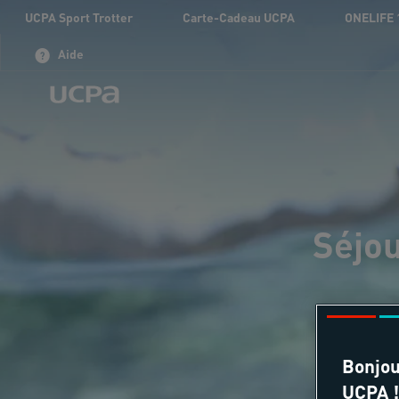
UCPA Sport Trotter
Carte-Cadeau UCPA
ONELIFE 
Aide
Séjou
Bonjou
UCPA !