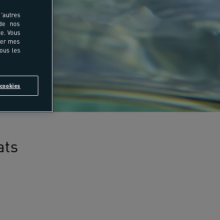
'autres
 de nos
e. Vous
rer mes
tous les
cookies
ats