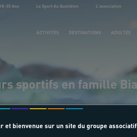
18-30 Ans
Le Sport Au Quotidien
L'association
ACTIVITÉS
DESTINATIONS
ADULTES
rs sportifs en famille Bi
r et bienvenue sur un site du groupe associatif