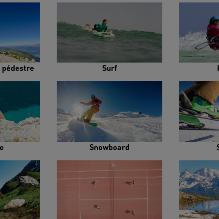
 pédestre
Surf
e
Snowboard