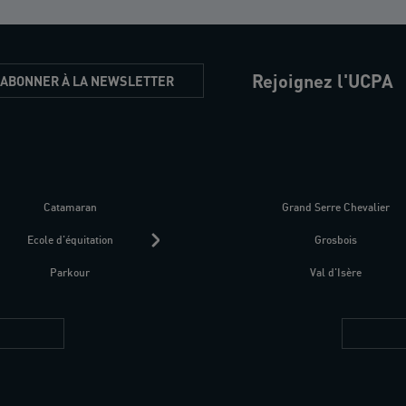
Rejoignez l'UCPA
'ABONNER À LA NEWSLETTER
Catamaran
Kitesurf
Grand Serre Chevalier
Trek-Randonnée péd
Ecole d'équitation
Raquettes
Grosbois
Parapente
Parkour
Fitness bien-être
Val d'Isère
Plongée