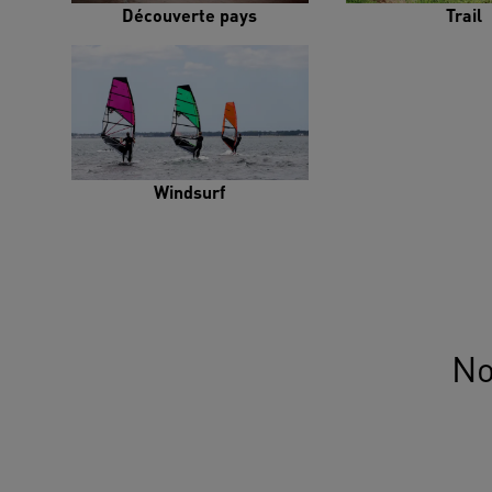
Découverte pays
Trail
Windsurf
No