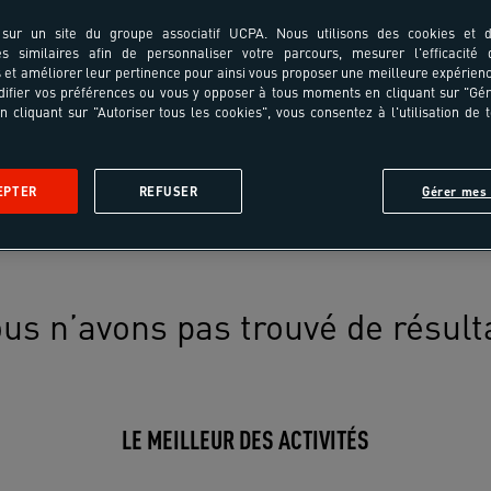
sur un site du groupe associatif UCPA. Nous utilisons des cookies et d
es similaires afin de personnaliser votre parcours, mesurer l'efficacité
et améliorer leur pertinence pour ainsi vous proposer une meilleure expérienc
ifier vos préférences ou vous y opposer à tous moments en cliquant sur "Gé
n cliquant sur "Autoriser tous les cookies", vous consentez à l'utilisation de 
EPTER
REFUSER
Gérer mes 
us n’avons pas trouvé de résult
LE MEILLEUR DES ACTIVITÉS