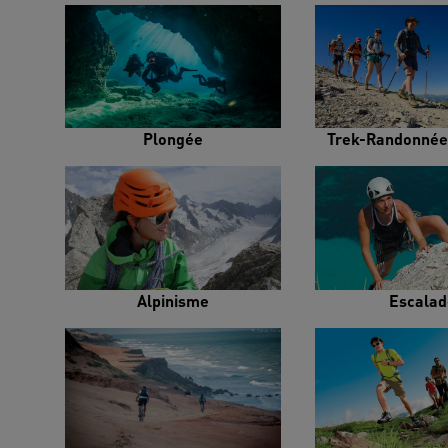
Plongée
Trek-Randonnée
Alpinisme
Escalad