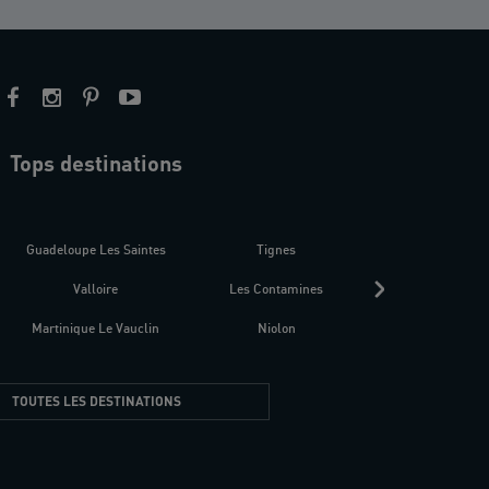
Tops destinations
estre
Guadeloupe Les Saintes
Tignes
Séné
Valloire
Les Contamines
Croatie
Martinique Le Vauclin
Niolon
Hyères Presqu
TOUTES LES DESTINATIONS