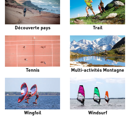
Découverte pays
Trail
Tennis
Multi-activités Montagne
Wingfoil
Windsurf