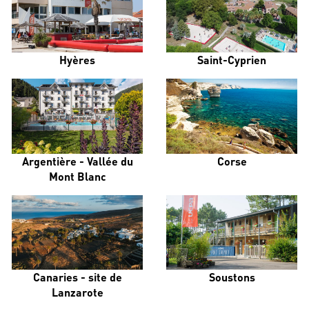
Hyères
Saint-Cyprien
Argentière - Vallée du
Corse
Mont Blanc
Canaries - site de
Soustons
Lanzarote