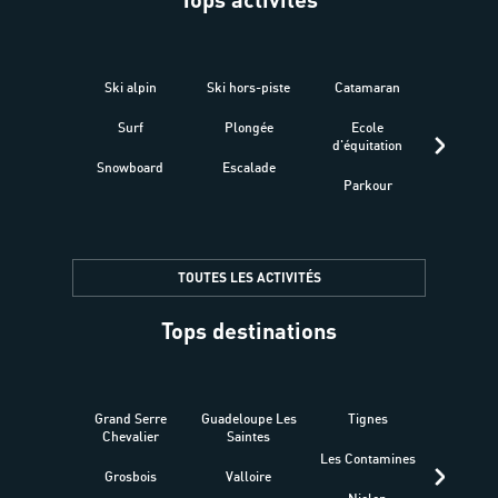
Ski alpin
Ski hors-piste
Catamaran
Kites
Surf
Plongée
Ecole
Raquet
d'équitation
Snowboard
Escalade
Fitness 
Parkour
être
TOUTES LES ACTIVITÉS
Tops destinations
Grand Serre
Guadeloupe Les
Tignes
Sén
Chevalier
Saintes
Les Contamines
Croat
Grosbois
Valloire