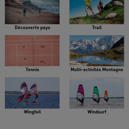
Découverte pays
Trail
Tennis
Multi-activités Montagne
Wingfoil
Windsurf