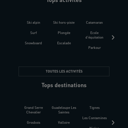
Ski alpin
Ski hors-piste
Catamaran
Kites
Surf
Plongée
Ecole
Raquet
d'équitation
Snowboard
Escalade
Fitness 
Parkour
être
TOUTES LES ACTIVITÉS
Tops destinations
Grand Serre
Guadeloupe Les
Tignes
Sén
Chevalier
Saintes
Les Contamines
Croat
Grosbois
Valloire