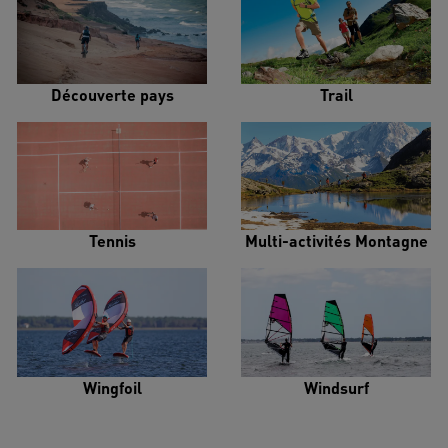
Découverte pays
Trail
Tennis
Multi-activités Montagne
Wingfoil
Windsurf