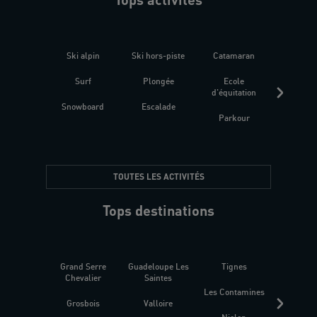
Ski alpin
Ski hors-piste
Catamaran
Kites
Surf
Plongée
Ecole
Raquet
d'équitation
Snowboard
Escalade
Fitness 
Parkour
être
TOUTES LES ACTIVITÉS
Tops destinations
Grand Serre
Guadeloupe Les
Tignes
Sén
Chevalier
Saintes
Les Contamines
Croat
Grosbois
Valloire