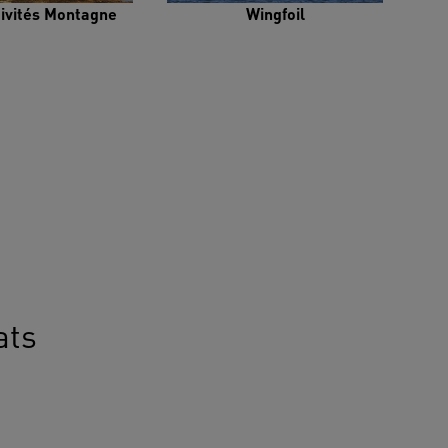
tivités Montagne
Wingfoil
ats