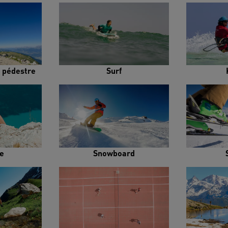
 pédestre
Surf
e
Snowboard