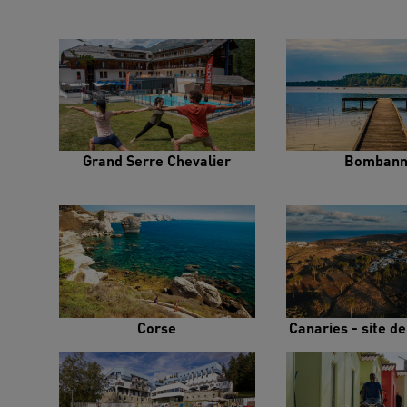
Grand Serre Chevalier
Bombann
Corse
Canaries - site d