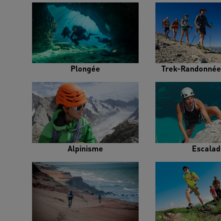
Plongée
Trek-Randonnée
Alpinisme
Escalad