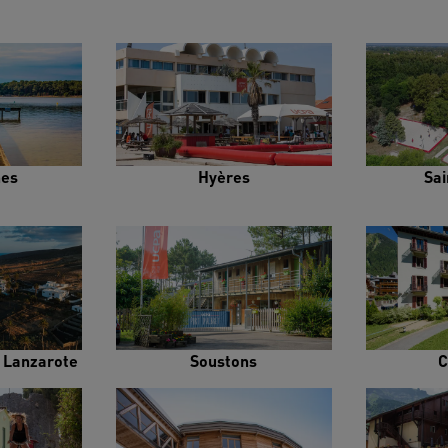
es
Hyères
Sai
e Lanzarote
Soustons
C