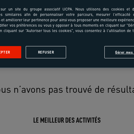
sur un site du groupe associatif UCPA. Nous utilisons des cookies et d
es similaires afin de personnaliser votre parcours, mesurer l'efficacité
et améliorer leur pertinence pour ainsi vous proposer une meilleure expérienc
ifier vos préférences ou vous y opposer à tous moments en cliquant sur "Gé
n cliquant sur "Autoriser tous les cookies", vous consentez à l'utilisation de 
EPTER
REFUSER
Gérer mes 
us n’avons pas trouvé de résult
LE MEILLEUR DES ACTIVITÉS