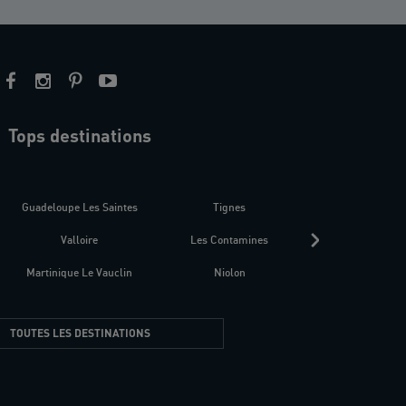
Tops destinations
estre
Guadeloupe Les Saintes
Tignes
Séné
Valloire
Les Contamines
Croatie
Martinique Le Vauclin
Niolon
Hyères Presqu
TOUTES LES DESTINATIONS