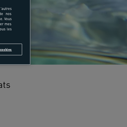
'autres
 de nos
e. Vous
rer mes
tous les
cookies
ats