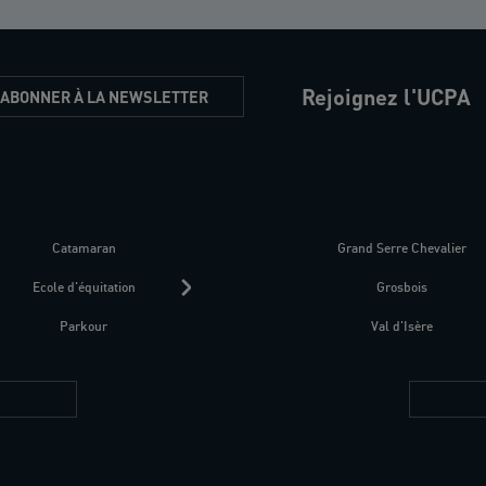
Rejoignez l'UCPA
'ABONNER À LA NEWSLETTER
Catamaran
Kitesurf
Grand Serre Chevalier
Trek-Randonnée péd
Ecole d'équitation
Raquettes
Grosbois
Parapente
Parkour
Fitness bien-être
Val d'Isère
Plongée