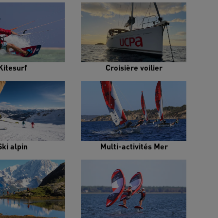
Kitesurf
Croisière voilier
Ski alpin
Multi-activités Mer