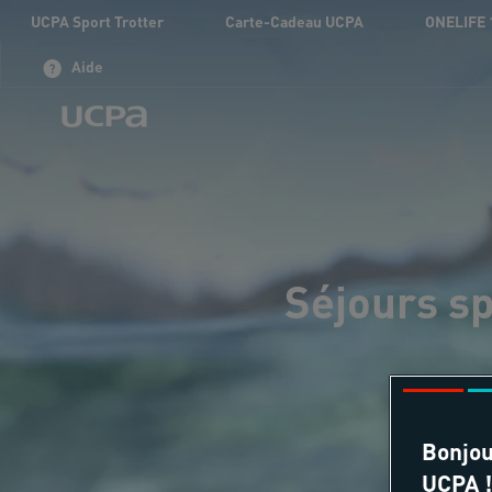
UCPA Sport Trotter
Carte-Cadeau UCPA
ONELIFE 
Aide
Séjours sp
Bonjou
UCPA !