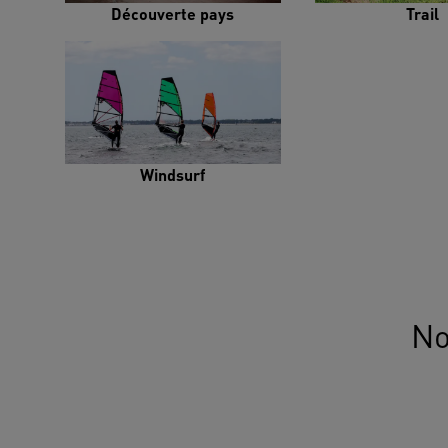
Découverte pays
Trail
Windsurf
No