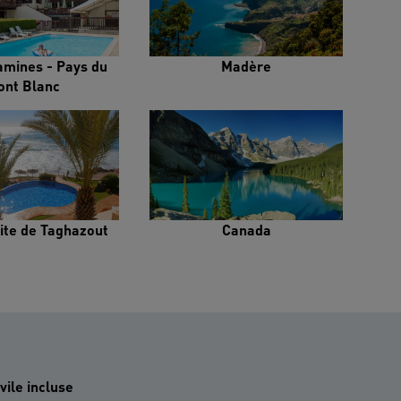
amines - Pays du
Madère
ont Blanc
ite de Taghazout
Canada
vile incluse