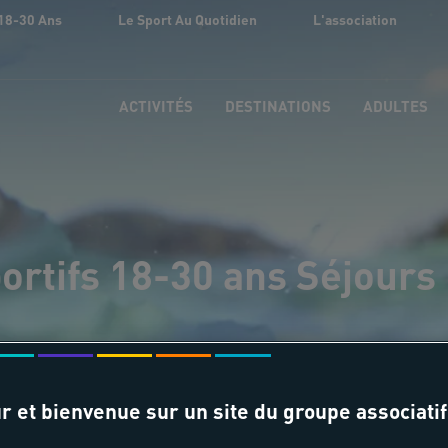
18-30 Ans
Le Sport Au Quotidien
L'association
ACTIVITÉS
DESTINATIONS
ADULTES
ortifs 18-30 ans Séjour
r et bienvenue sur un site du groupe associatif