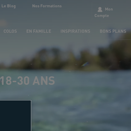
Le Blog
Nos Formations
Mon
Compte
COLOS
EN FAMILLE
INSPIRATIONS
BONS PLANS
s 18-30 ANS