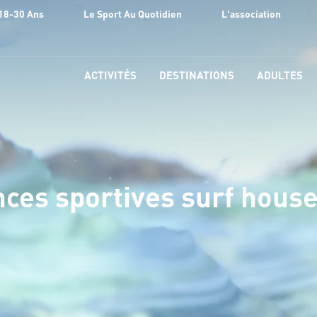
18-30 Ans
Le Sport Au Quotidien
L'association
ACTIVITÉS
DESTINATIONS
ADULTES
ces sportives surf house