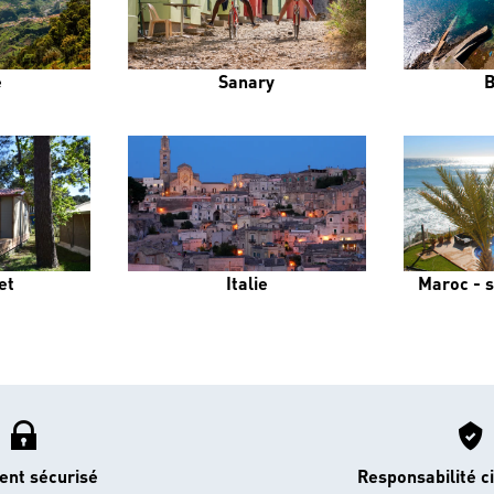
e
Sanary
B
et
Italie
Maroc - s
ent sécurisé
Responsabilité ci