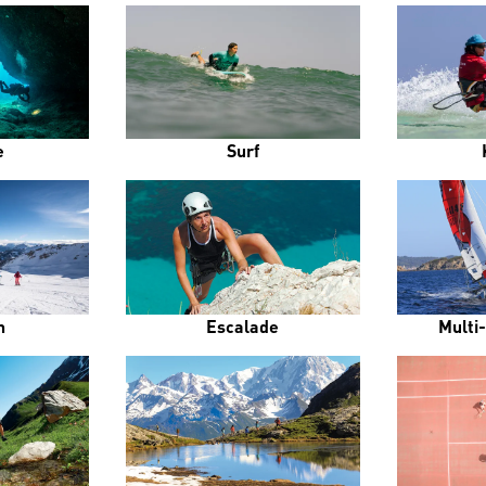
e
Surf
n
Escalade
Multi-