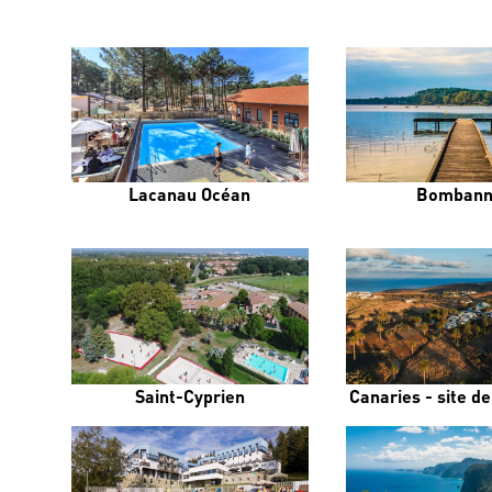
Lacanau Océan
Bombann
Saint-Cyprien
Canaries - site d