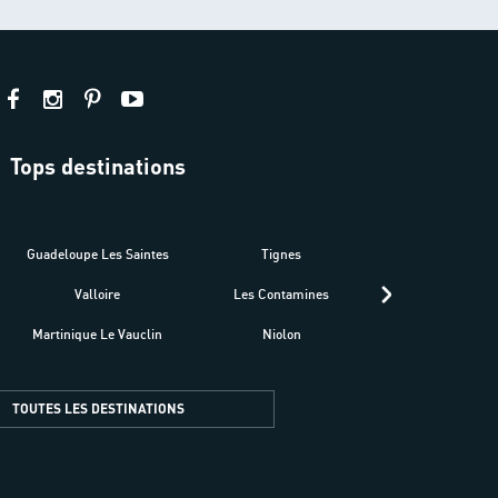
Tops destinations
estre
Guadeloupe Les Saintes
Tignes
Séné
Valloire
Les Contamines
Croatie
Martinique Le Vauclin
Niolon
Hyères Presqu
TOUTES LES DESTINATIONS