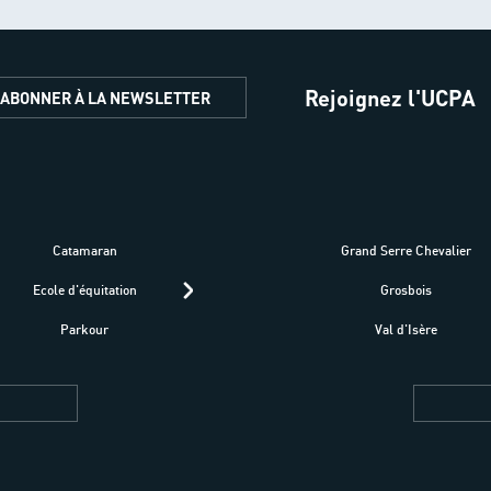
Rejoignez l'UCPA
'ABONNER À LA NEWSLETTER
Catamaran
Kitesurf
Grand Serre Chevalier
Trek-Randonnée péd
Ecole d'équitation
Raquettes
Grosbois
Parapente
Parkour
Fitness bien-être
Val d'Isère
Plongée