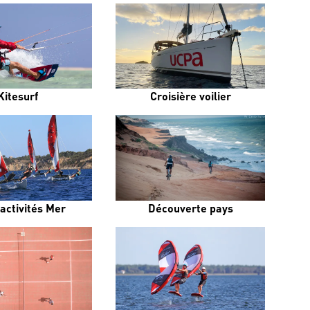
Kitesurf
Croisière voilier
activités Mer
Découverte pays