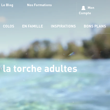
Le Blog
Nos Formations
Mon
Compte
COLOS
EN FAMILLE
INSPIRATIONS
BONS PLANS
 la torche adultes