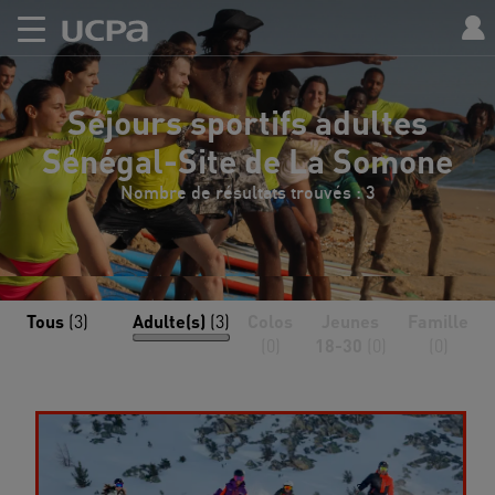
Séjours sportifs adultes
Sénégal-Site de La Somone
Nombre de résultats trouvés : 3
Tous
(3)
Adulte(s)
(3)
Colos
Jeunes
Famille
(0)
18-30
(0)
(0)