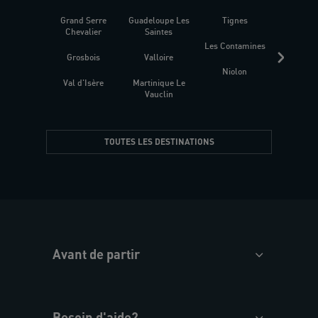
Grand Serre
Guadeloupe Les
Tignes
Sén
Chevalier
Saintes
Les Contamines
Croat
Grosbois
Valloire
Niolon
Hyèr
Val d'Isère
Martinique Le
Presqu
Vauclin
TOUTES LES DESTINATIONS
Avant de partir
Besoin d'aide?