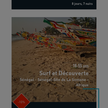
8 jours, 7 nuits
18-55 ans
Surf et Découverte
Sénégal - Sénégal-Site de La Somone -
Afrique
-10%