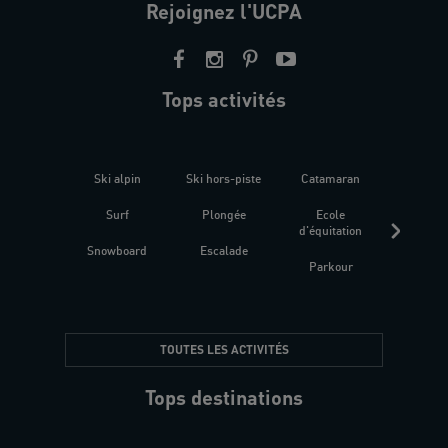
Rejoignez l'UCPA
Tops activités
Ski alpin
Ski hors-piste
Catamaran
Kites
Surf
Plongée
Ecole
Raquet
d'équitation
Snowboard
Escalade
Fitness 
Parkour
être
TOUTES LES ACTIVITÉS
Tops destinations