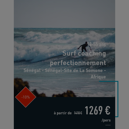
18-55 ans
Surf coaching
perfectionnement
Sénégal - Sénégal-Site de La Somone -
Afrique
-10%
1269 €
à partir de
1410 €
/pers