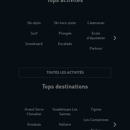
Ski alpin
Ski hors-piste
Catamaran
Kites
Surf
Plongée
Ecole
Raquet
d'équitation
Snowboard
Escalade
Fitness 
Parkour
être
TOUTES LES ACTIVITÉS
Tops destinations
Grand Serre
Guadeloupe Les
Tignes
Sén
Chevalier
Saintes
Les Contamines
Croat
Grosbois
Valloire