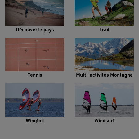
Découverte pays
Trail
Tennis
Multi-activités Montagne
Wingfoil
Windsurf