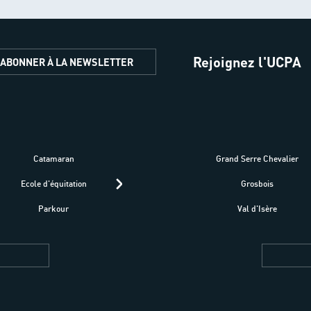
Rejoignez l'UCPA
'ABONNER À LA NEWSLETTER
Catamaran
Kitesurf
Grand Serre Chevalier
Trek-Randonnée péd
Ecole d'équitation
Raquettes
Grosbois
Parapente
Parkour
Fitness bien-être
Val d'Isère
Plongée