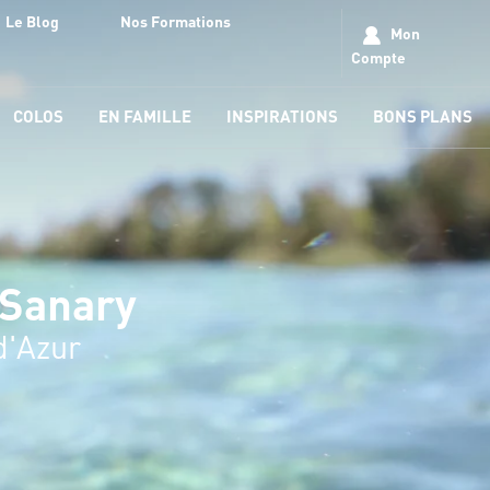
Le Blog
Nos Formations
Mon
Compte
COLOS
EN FAMILLE
INSPIRATIONS
BONS PLANS
 Sanary
d'Azur