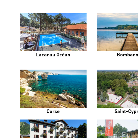
Lacanau Océan
Bombann
Corse
Saint-Cyp