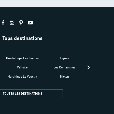
Tops destinations
estre
Guadeloupe Les Saintes
Tignes
Séné
Valloire
Les Contamines
Croatie
Martinique Le Vauclin
Niolon
Hyères Presqu
TOUTES LES DESTINATIONS