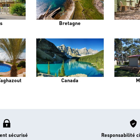
s
Bretagne
 Taghazout
Canada
M
ent sécurisé
Responsabilité ci