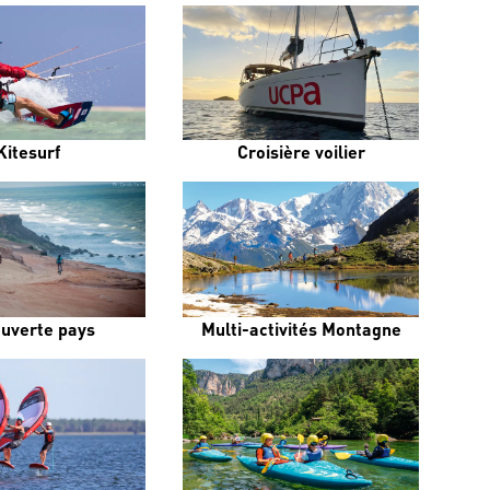
Kitesurf
Croisière voilier
uverte pays
Multi-activités Montagne