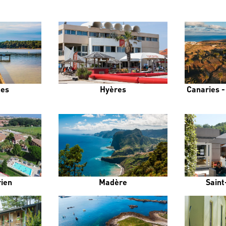
es
Hyères
Canaries -
rien
Madère
Saint