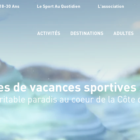
18-30 Ans
Le Sport Au Quotidien
L'association
ACTIVITÉS
DESTINATIONS
ADULTES
es de vacances sportives
ritable paradis au coeur de la Côte 