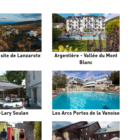
 site de Lanzarote
Argentière - Vallée du Mont
Blanc
-Lary Soulan
Les Arcs Portes de la Vanoise