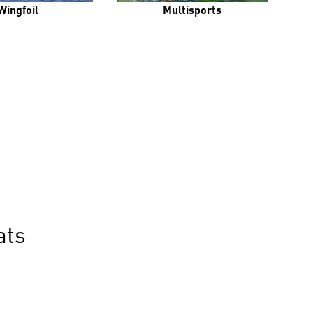
Wingfoil
Multisports
ats