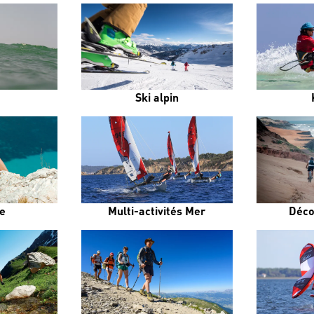
Ski alpin
e
Multi-activités Mer
Déco