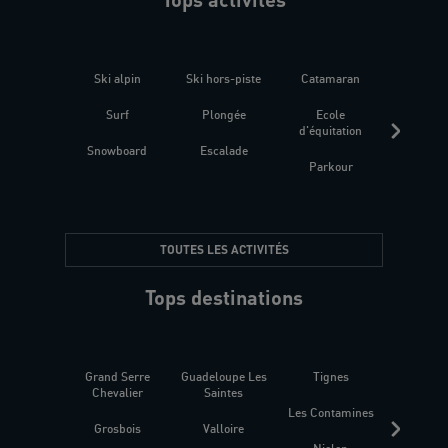
Ski alpin
Ski hors-piste
Catamaran
Kites
Surf
Plongée
Ecole
Raquet
d'équitation
Snowboard
Escalade
Fitness 
Parkour
être
TOUTES LES ACTIVITÉS
Tops destinations
Grand Serre
Guadeloupe Les
Tignes
Sén
Chevalier
Saintes
Les Contamines
Croat
Grosbois
Valloire