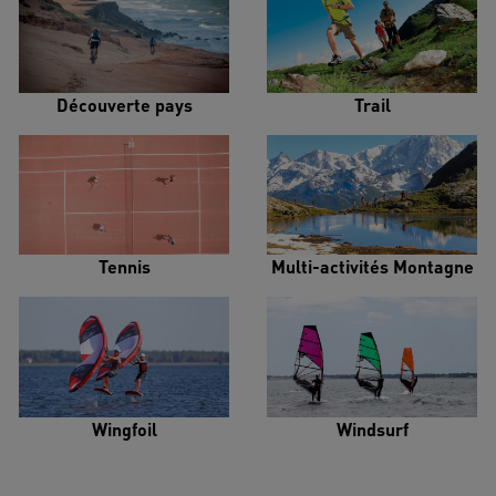
Découverte pays
Trail
Tennis
Multi-activités Montagne
Wingfoil
Windsurf