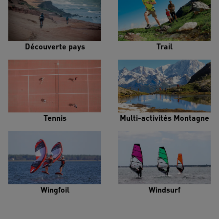
Découverte pays
Trail
Tennis
Multi-activités Montagne
Wingfoil
Windsurf