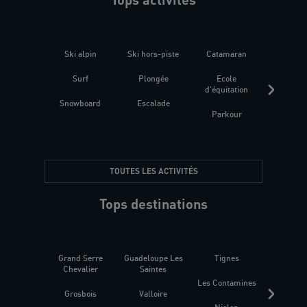
Ski alpin
Ski hors-piste
Catamaran
Kites
Surf
Plongée
Ecole
Raquet
d'équitation
Snowboard
Escalade
Fitness 
Parkour
être
TOUTES LES ACTIVITÉS
Tops destinations
Grand Serre
Guadeloupe Les
Tignes
Sén
Chevalier
Saintes
Les Contamines
Croat
Grosbois
Valloire