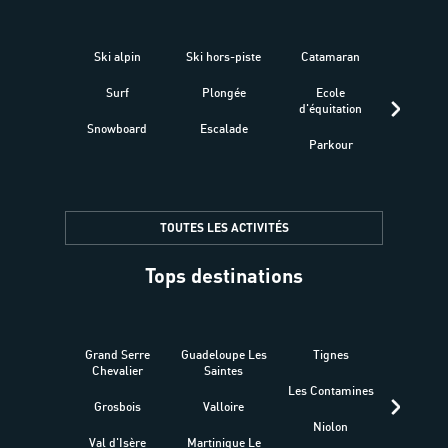
Ski alpin
Ski hors-piste
Catamaran
Kites
Surf
Plongée
Ecole
Raquet
d'équitation
Snowboard
Escalade
Fitness 
Parkour
être
TOUTES LES ACTIVITÉS
Tops destinations
Grand Serre
Guadeloupe Les
Tignes
Sén
Chevalier
Saintes
Les Contamines
Croat
Grosbois
Valloire
Niolon
Hyèr
Val d'Isère
Martinique Le
Presqu