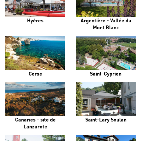
Hyères
Argentière - Vallée du
Mont Blanc
Corse
Saint-Cyprien
Canaries - site de
Saint-Lary Soulan
Lanzarote