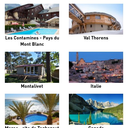
Les Contamines - Pays du
Val Thorens
Mont Blanc
Montalivet
Italie
Maroc - site de Taghazout
Canada