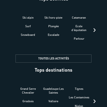
Ski alpin
Ski hors-piste
Catamaran
Kites
Surf
Plongée
Ecole
Raquet
d'équitation
Snowboard
Escalade
Fitness 
Parkour
être
TOUTES LES ACTIVITÉS
Tops destinations
Grand Serre
Guadeloupe Les
Tignes
Sén
Chevalier
Saintes
Les Contamines
Croat
Grosbois
Valloire
Niolon
Hyèr