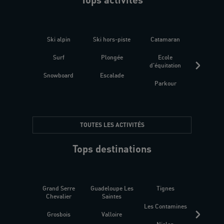
Ski alpin
Ski hors-piste
Catamaran
Kites
Surf
Plongée
Ecole
Raquet
d'équitation
Snowboard
Escalade
Fitness 
Parkour
être
TOUTES LES ACTIVITÉS
Tops destinations
Grand Serre
Guadeloupe Les
Tignes
Sén
Chevalier
Saintes
Les Contamines
Croat
Grosbois
Valloire