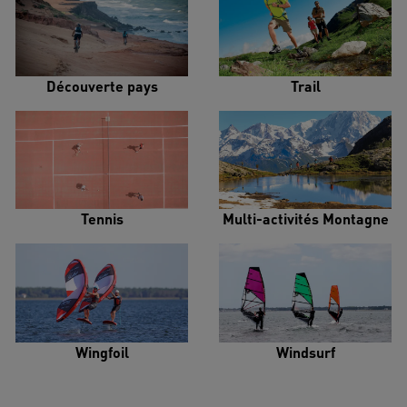
Découverte pays
Trail
Tennis
Multi-activités Montagne
Wingfoil
Windsurf