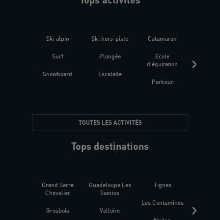
Ski alpin
Ski hors-piste
Catamaran
Kites
Surf
Plongée
Ecole
Raquet
d'équitation
Snowboard
Escalade
Fitness 
Parkour
être
TOUTES LES ACTIVITÉS
Tops destinations
Grand Serre
Guadeloupe Les
Tignes
Sén
Chevalier
Saintes
Les Contamines
Croat
Grosbois
Valloire