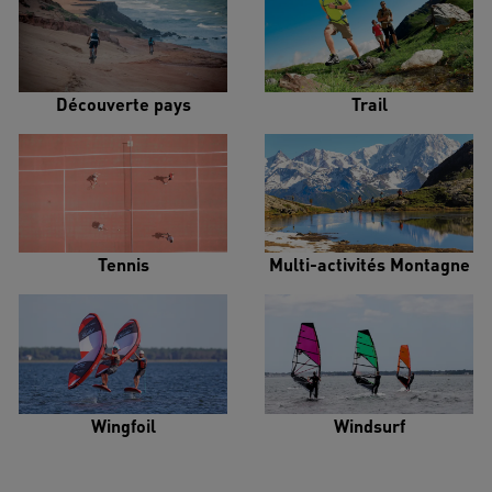
Découverte pays
Trail
Tennis
Multi-activités Montagne
Wingfoil
Windsurf