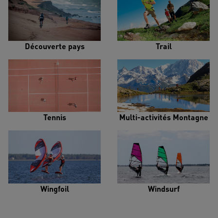
Découverte pays
Trail
Tennis
Multi-activités Montagne
Wingfoil
Windsurf