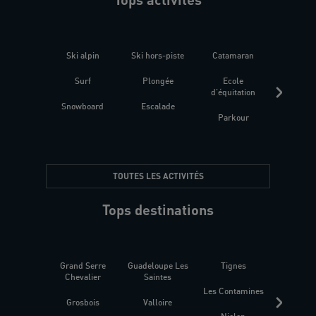
Ski alpin
Ski hors-piste
Catamaran
Kites
Surf
Plongée
Ecole
Raquet
d'équitation
Snowboard
Escalade
Fitness 
Parkour
être
TOUTES LES ACTIVITÉS
Tops destinations
Grand Serre
Guadeloupe Les
Tignes
Sén
Chevalier
Saintes
Les Contamines
Croat
Grosbois
Valloire