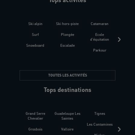
Ski alpin
Ski hors-piste
Catamaran
Kites
Surf
Plongée
Ecole
Raquet
d'équitation
Snowboard
Escalade
Fitness 
Parkour
être
TOUTES LES ACTIVITÉS
Tops destinations
Grand Serre
Guadeloupe Les
Tignes
Sén
Chevalier
Saintes
Les Contamines
Croat
Grosbois
Valloire