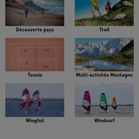
Découverte pays
Trail
Tennis
Multi-activités Montagne
Wingfoil
Windsurf