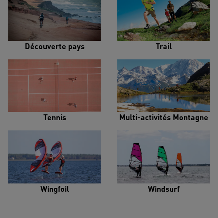
Découverte pays
Trail
Tennis
Multi-activités Montagne
Wingfoil
Windsurf