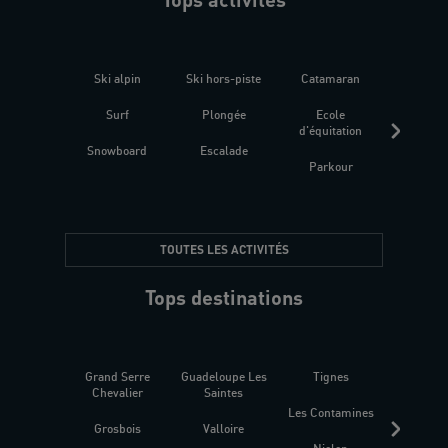
Ski alpin
Ski hors-piste
Catamaran
Kites
Surf
Plongée
Ecole
Raquet
d'équitation
Snowboard
Escalade
Fitness 
Parkour
être
TOUTES LES ACTIVITÉS
Tops destinations
Grand Serre
Guadeloupe Les
Tignes
Sén
Chevalier
Saintes
Les Contamines
Croat
Grosbois
Valloire