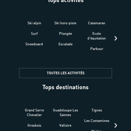
Ski alpin
Ski hors-piste
Catamaran
Kites
Surf
Plongée
Ecole
Raquet
d'équitation
Snowboard
Escalade
Fitness 
Parkour
être
TOUTES LES ACTIVITÉS
Tops destinations
Grand Serre
Guadeloupe Les
Tignes
Sén
Chevalier
Saintes
Les Contamines
Croat
Grosbois
Valloire