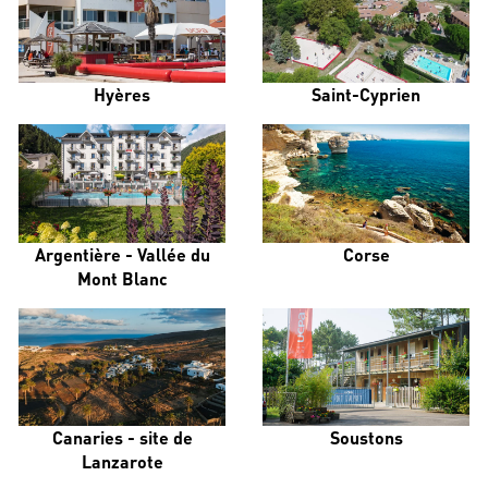
Hyères
Saint-Cyprien
Argentière - Vallée du
Corse
Mont Blanc
Canaries - site de
Soustons
Lanzarote