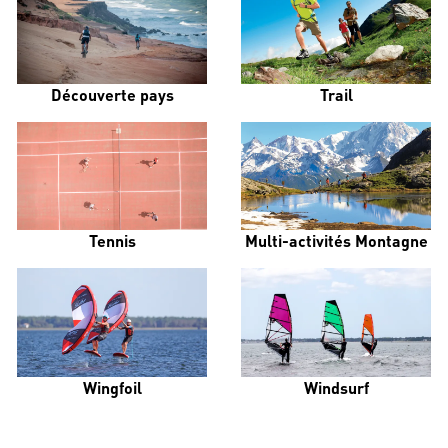
Découverte pays
Trail
Tennis
Multi-activités Montagne
Wingfoil
Windsurf