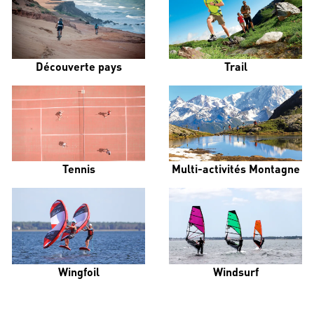
Découverte pays
Trail
Tennis
Multi-activités Montagne
Wingfoil
Windsurf