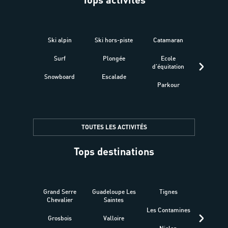
Ski alpin
Ski hors-piste
Catamaran
Kites
Surf
Plongée
Ecole
Raquet
d'équitation
Snowboard
Escalade
Fitness 
Parkour
être
TOUTES LES ACTIVITÉS
Tops destinations
Grand Serre
Guadeloupe Les
Tignes
Sén
Chevalier
Saintes
Les Contamines
Croat
Grosbois
Valloire