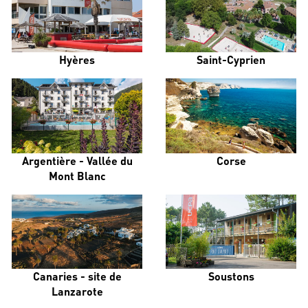
Hyères
Saint-Cyprien
Argentière - Vallée du
Corse
Mont Blanc
Canaries - site de
Soustons
Lanzarote