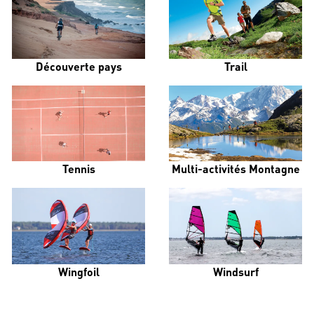
Découverte pays
Trail
Tennis
Multi-activités Montagne
Wingfoil
Windsurf