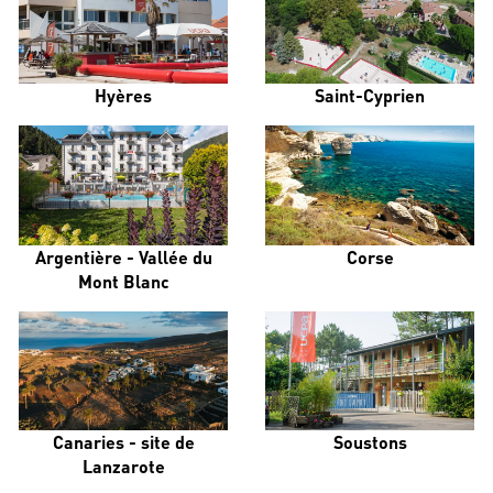
Hyères
Saint-Cyprien
Argentière - Vallée du
Corse
Mont Blanc
Canaries - site de
Soustons
Lanzarote