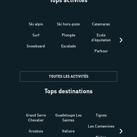
Ski alpin
Ski hors-piste
Catamaran
Kites
Surf
Plongée
Ecole
Raquet
d'équitation
Snowboard
Escalade
Fitness 
Parkour
être
TOUTES LES ACTIVITÉS
Tops destinations
Grand Serre
Guadeloupe Les
Tignes
Sén
Chevalier
Saintes
Les Contamines
Croat
Grosbois
Valloire