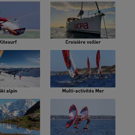
Kitesurf
Croisière voilier
Ski alpin
Multi-activités Mer