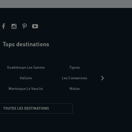
Tops destinations
estre
Guadeloupe Les Saintes
Tignes
Séné
Valloire
Les Contamines
Croatie
Martinique Le Vauclin
Niolon
Hyères Presqu
TOUTES LES DESTINATIONS