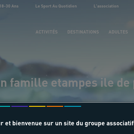
18-30 Ans
Le Sport Au Quotidien
L'association
ACTIVITÉS
DESTINATIONS
ADULTES
n famille etampes ile de 
r et bienvenue sur un site du groupe associatif