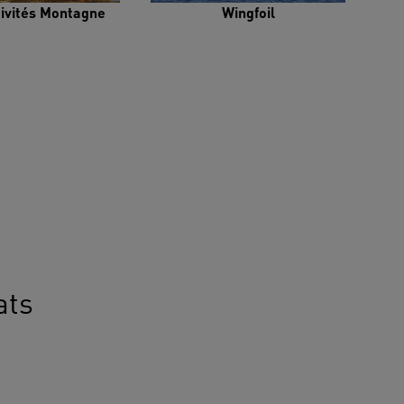
tivités Montagne
Wingfoil
ats