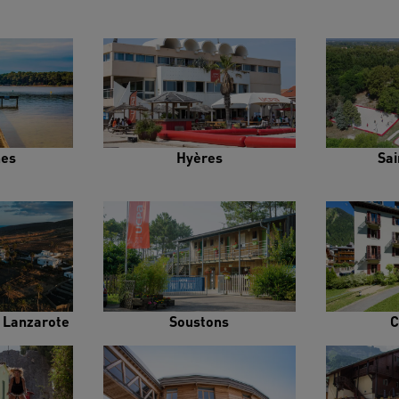
es
Hyères
Sai
e Lanzarote
Soustons
C