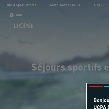
UCPA Sport Trotter
Carte-Cadeau UCPA
ONELIFE 
Aide
Séjours sportifs e
Bonjou
UCPA !