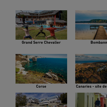
Grand Serre Chevalier
Bombann
Corse
Canaries - site d