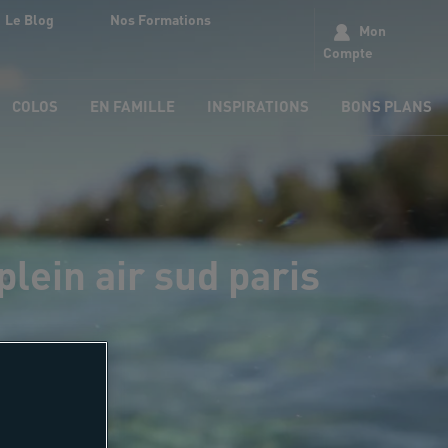
Le Blog
Nos Formations
Mon
Compte
COLOS
EN FAMILLE
INSPIRATIONS
BONS PLANS
plein air sud paris