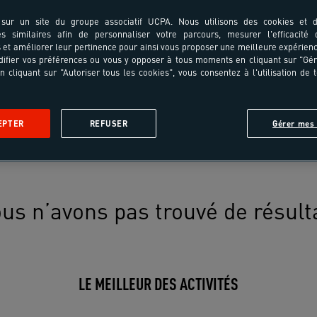
sur un site du groupe associatif UCPA. Nous utilisons des cookies et d
es similaires afin de personnaliser votre parcours, mesurer l'efficacité
et améliorer leur pertinence pour ainsi vous proposer une meilleure expérienc
ifier vos préférences ou vous y opposer à tous moments en cliquant sur "Gé
n cliquant sur "Autoriser tous les cookies", vous consentez à l'utilisation de 
EPTER
REFUSER
Gérer mes 
us n’avons pas trouvé de résult
LE MEILLEUR DES ACTIVITÉS