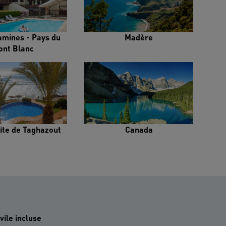
amines - Pays du
Madère
ont Blanc
ite de Taghazout
Canada
vile incluse