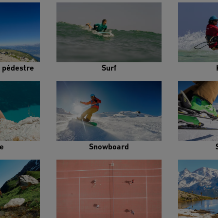
 pédestre
Surf
e
Snowboard