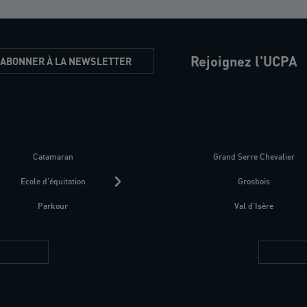
Rejoignez l'UCPA
'ABONNER À LA NEWSLETTER
Catamaran
Kitesurf
Grand Serre Chevalier
Trek-Randonnée péd
Ecole d'équitation
Raquettes
Grosbois
Parapente
Parkour
Fitness bien-être
Val d'Isère
Plongée