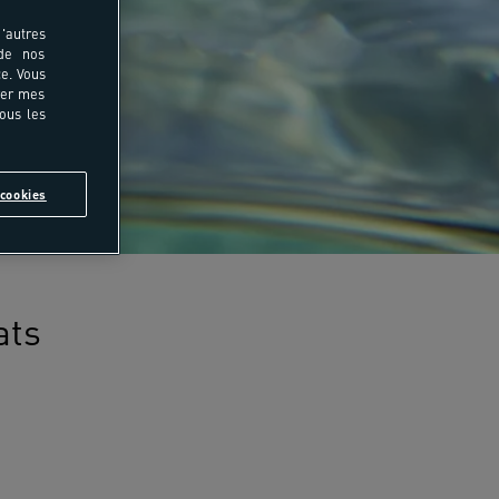
'autres
 de nos
e. Vous
rer mes
tous les
cookies
ats