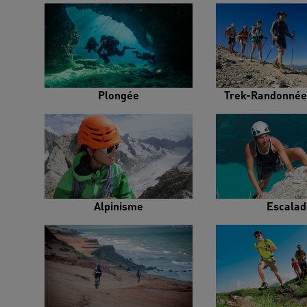
Plongée
Trek-Randonnée
Alpinisme
Escalad