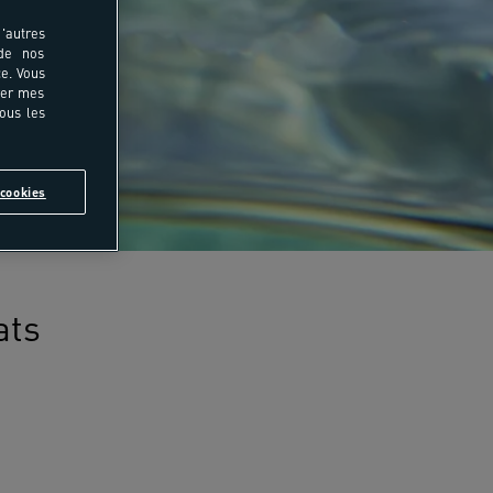
'autres
 de nos
e. Vous
rer mes
tous les
cookies
ats