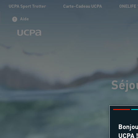
UCPA Sport Trotter
Carte-Cadeau UCPA
ONELIFE 
Aide
Séjo
Bonjou
UCPA !