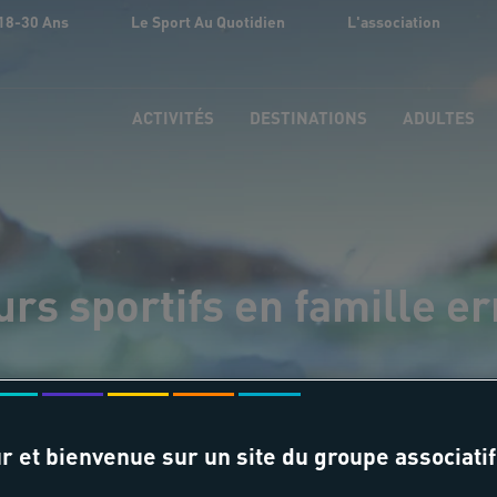
18-30 Ans
Le Sport Au Quotidien
L'association
ACTIVITÉS
DESTINATIONS
ADULTES
urs sportifs en famille e
r et bienvenue sur un site du groupe associatif