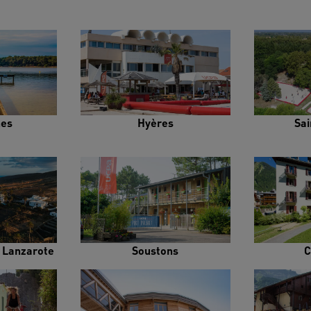
es
Hyères
Sai
e Lanzarote
Soustons
C