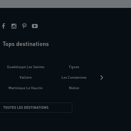
Tops destinations
estre
Guadeloupe Les Saintes
Tignes
Séné
Valloire
Les Contamines
Croatie
Martinique Le Vauclin
Niolon
Hyères Presqu
TOUTES LES DESTINATIONS