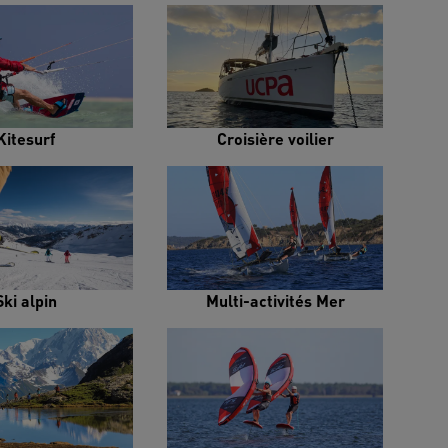
Kitesurf
Croisière voilier
Ski alpin
Multi-activités Mer