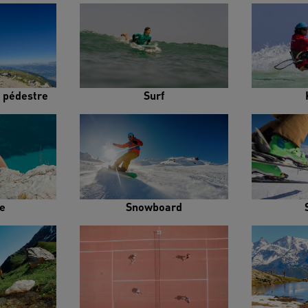
 pédestre
Surf
e
Snowboard