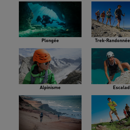
Plongée
Trek-Randonnée
Alpinisme
Escalad