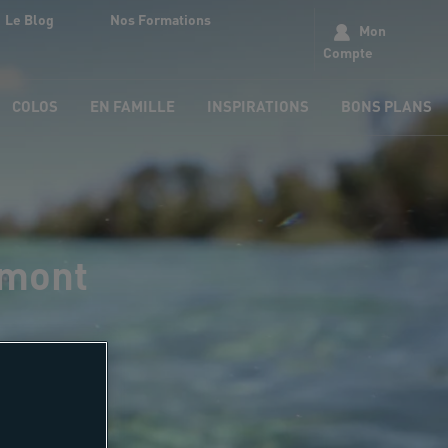
Le Blog
Nos Formations
Mon
Compte
COLOS
EN FAMILLE
INSPIRATIONS
BONS PLANS
rmont