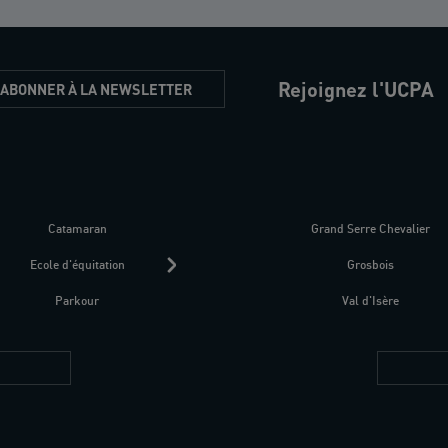
Rejoignez l'UCPA
'ABONNER À LA NEWSLETTER
Catamaran
Kitesurf
Grand Serre Chevalier
Trek-Randonnée péd
Ecole d'équitation
Raquettes
Grosbois
Parapente
Parkour
Fitness bien-être
Val d'Isère
Plongée