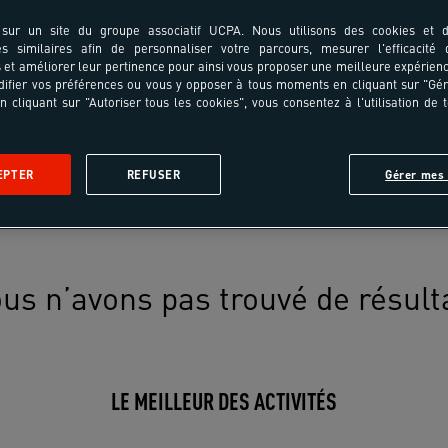
sur un site du groupe associatif UCPA. Nous utilisons des cookies et d
es similaires afin de personnaliser votre parcours, mesurer l'efficacité
et améliorer leur pertinence pour ainsi vous proposer une meilleure expérienc
ifier vos préférences ou vous y opposer à tous moments en cliquant sur "Gé
n cliquant sur "Autoriser tous les cookies", vous consentez à l'utilisation de 
EPTER
REFUSER
Gérer mes 
us n’avons pas trouvé de résult
LE MEILLEUR DES ACTIVITÉS