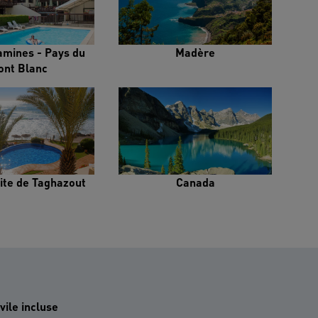
amines - Pays du
Madère
ont Blanc
ite de Taghazout
Canada
vile incluse