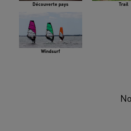
Découverte pays
Trail
Windsurf
No