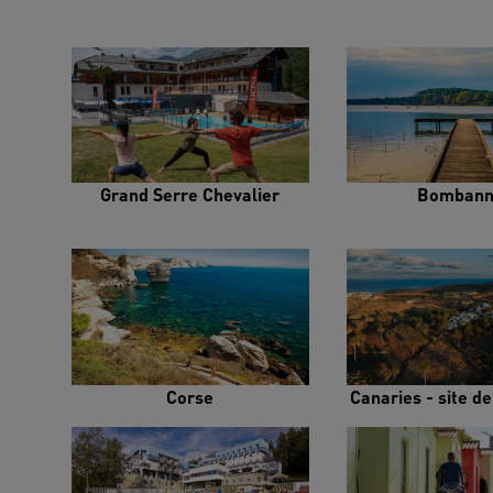
Grand Serre Chevalier
Bombann
Corse
Canaries - site d