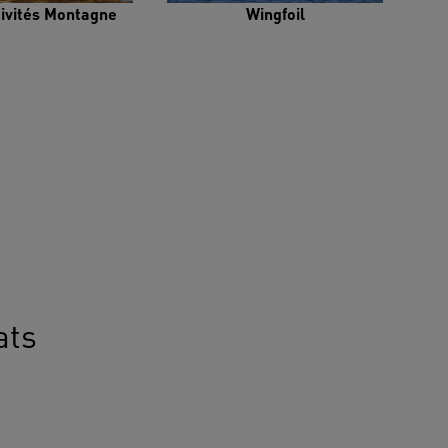
tivités Montagne
Wingfoil
ats