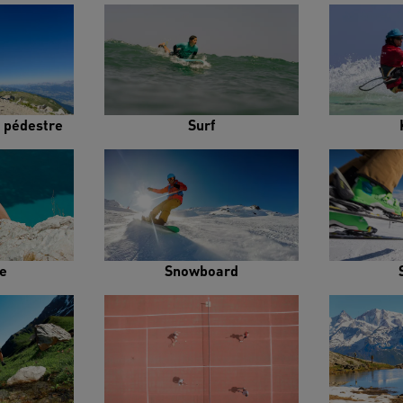
 pédestre
Surf
e
Snowboard