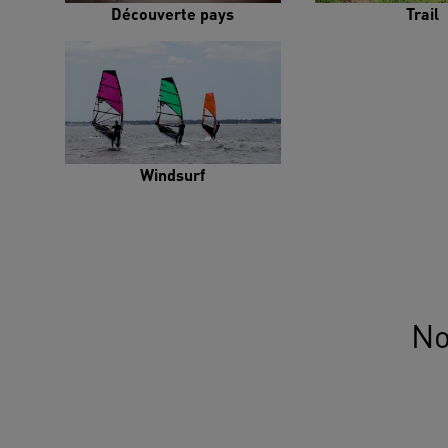
Découverte pays
Trail
Windsurf
No