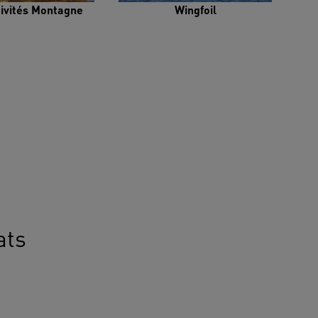
tivités Montagne
Wingfoil
ats