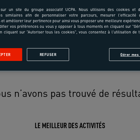
sur un site du groupe associatif UCPA. Nous utilisons des cookies et d
es similaires afin de personnaliser votre parcours, mesurer l'efficacité
et améliorer leur pertinence pour ainsi vous proposer une meilleure expérienc
ifier vos préférences ou vous y opposer à tous moments en cliquant sur "Gé
n cliquant sur "Autoriser tous les cookies", vous consentez à l'utilisation de 
EPTER
REFUSER
Gérer mes 
us n’avons pas trouvé de résult
LE MEILLEUR DES ACTIVITÉS