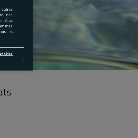
'autres
 de nos
e. Vous
rer mes
tous les
cookies
ats