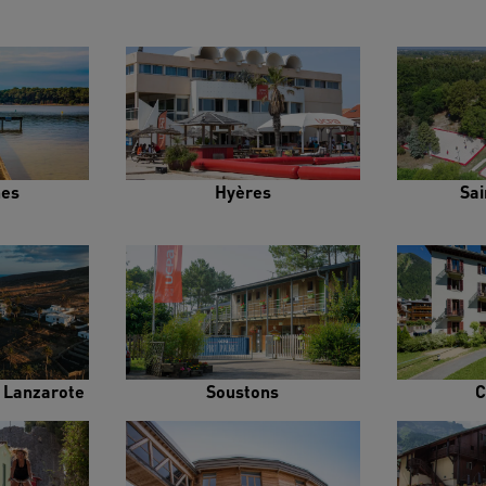
es
Hyères
Sai
e Lanzarote
Soustons
C