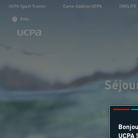
UCPA Sport Trotter
Carte-Cadeau UCPA
ONELIFE 
Aide
Séjour
Bonjou
UCPA !