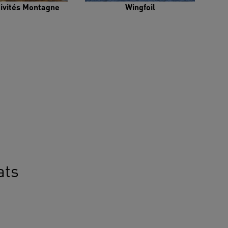
tivités Montagne
Wingfoil
ats