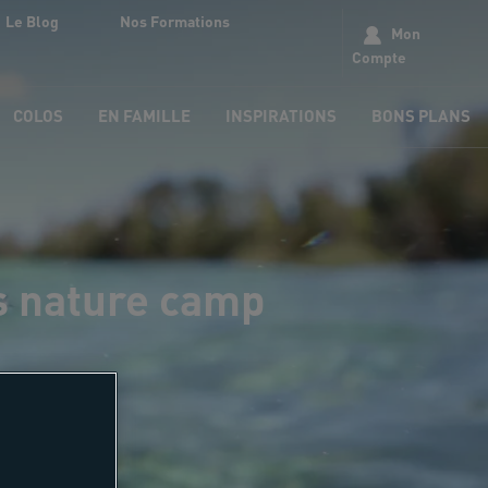
Le Blog
Nos Formations
Mon
Compte
COLOS
EN FAMILLE
INSPIRATIONS
BONS PLANS
s nature camp