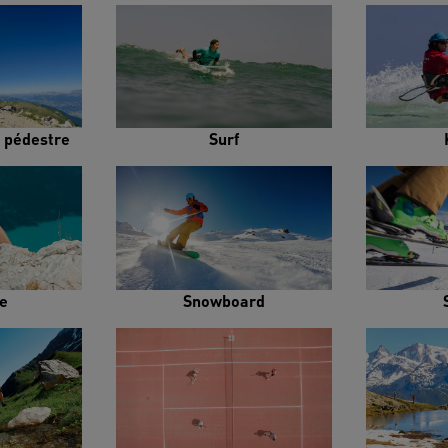
 pédestre
Surf
e
Snowboard