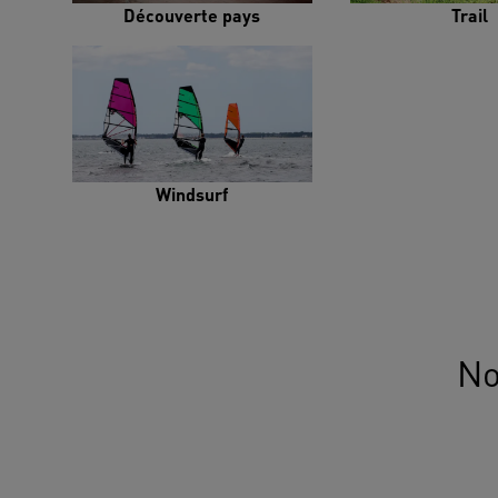
Découverte pays
Trail
Windsurf
No