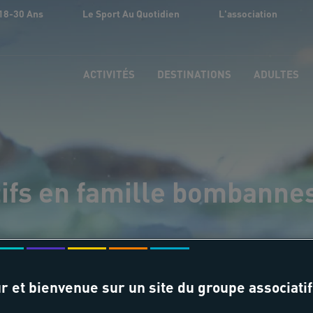
18-30 Ans
Le Sport Au Quotidien
L'association
ACTIVITÉS
DESTINATIONS
ADULTES
tifs en famille bombanne
r et bienvenue sur un site du groupe associatif