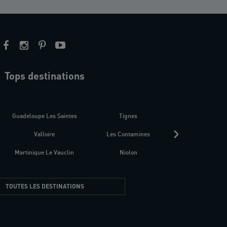
Tops destinations
estre
Guadeloupe Les Saintes
Tignes
Séné
Valloire
Les Contamines
Croatie
Martinique Le Vauclin
Niolon
Hyères Presqu
TOUTES LES DESTINATIONS