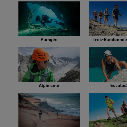
Plongée
Trek-Randonnée
Alpinisme
Escalad