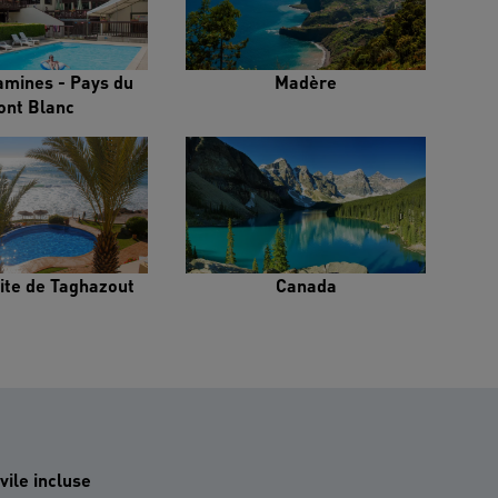
amines - Pays du
Madère
ont Blanc
ite de Taghazout
Canada
vile incluse