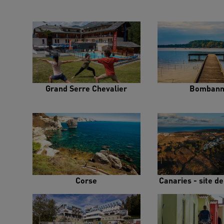
Grand Serre Chevalier
Bombann
Corse
Canaries - site d