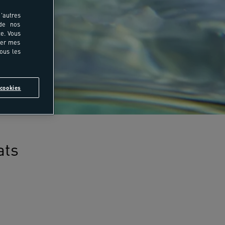
'autres
 de nos
e. Vous
rer mes
tous les
cookies
ats