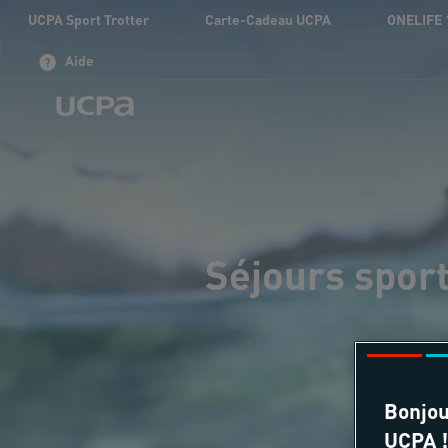
UCPA Sport Trotter
Carte-Cadeau UCPA
ONELIFE 
Aide
Séjours spor
Bonjou
UCPA !