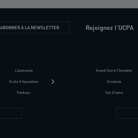
Rejoignez l'UCPA
'ABONNER À LA NEWSLETTER
Catamaran
Kitesurf
Grand Serre Chevalier
Trek-Randonnée péd
Ecole d'équitation
Raquettes
Grosbois
Parapente
Parkour
Fitness bien-être
Val d'Isère
Plongée