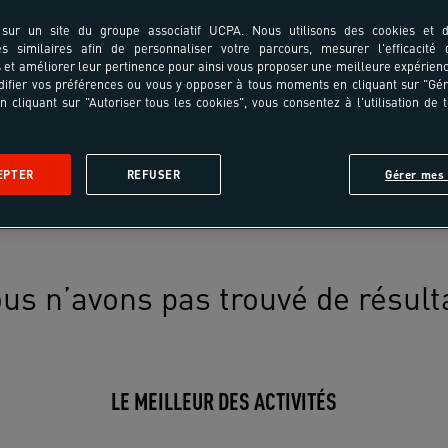
sur un site du groupe associatif UCPA. Nous utilisons des cookies et d
es similaires afin de personnaliser votre parcours, mesurer l'efficacité
et améliorer leur pertinence pour ainsi vous proposer une meilleure expérienc
ifier vos préférences ou vous y opposer à tous moments en cliquant sur "Gé
n cliquant sur "Autoriser tous les cookies", vous consentez à l'utilisation de 
EPTER
REFUSER
Gérer mes 
us n’avons pas trouvé de résult
LE MEILLEUR DES ACTIVITÉS