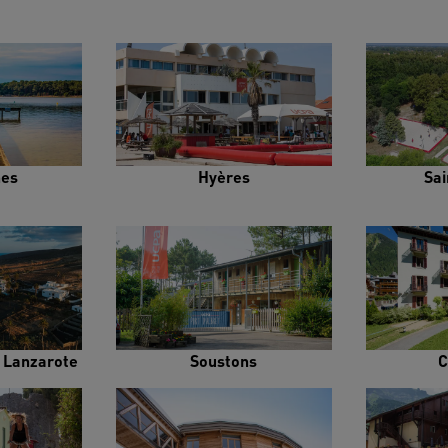
es
Hyères
Sai
e Lanzarote
Soustons
C