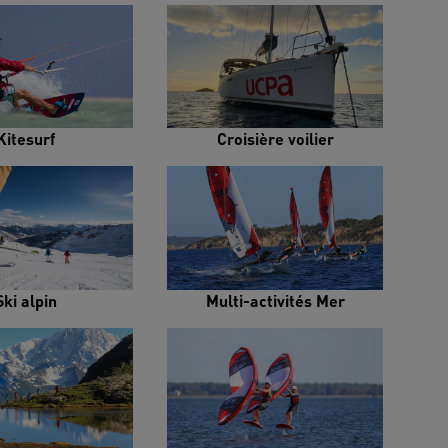
Kitesurf
Croisière voilier
Ski alpin
Multi-activités Mer