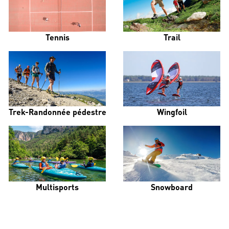
Tennis
Trail
Trek-Randonnée pédestre
Wingfoil
Multisports
Snowboard