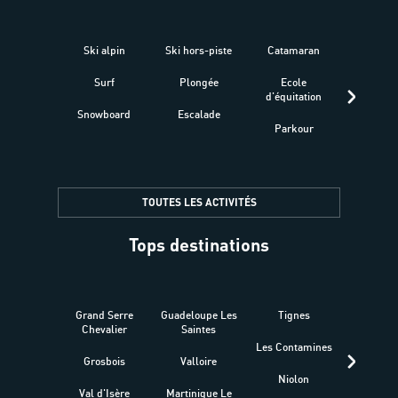
Ski alpin
Ski hors-piste
Catamaran
Kites
Surf
Plongée
Ecole
Raquet
d'équitation
Snowboard
Escalade
Fitness 
Parkour
être
TOUTES LES ACTIVITÉS
Tops destinations
Grand Serre
Guadeloupe Les
Tignes
Sén
Chevalier
Saintes
Les Contamines
Croat
Grosbois
Valloire
Niolon
Hyèr
Val d'Isère
Martinique Le
Presqu