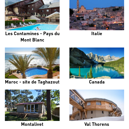
Les Contamines - Pays du
Italie
Mont Blanc
Maroc - site de Taghazout
Canada
Montalivet
Val Thorens