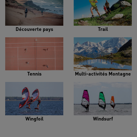
Découverte pays
Trail
Tennis
Multi-activités Montagne
Wingfoil
Windsurf