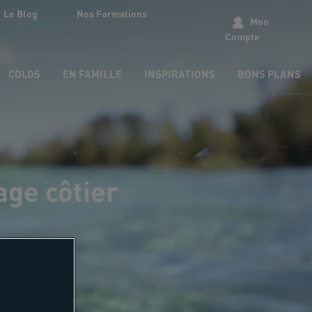
Le Blog
Nos Formations
Mon
Compte
COLOS
EN FAMILLE
INSPIRATIONS
BONS PLANS
age côtier