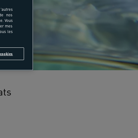
'autres
 de nos
e. Vous
rer mes
tous les
cookies
ats