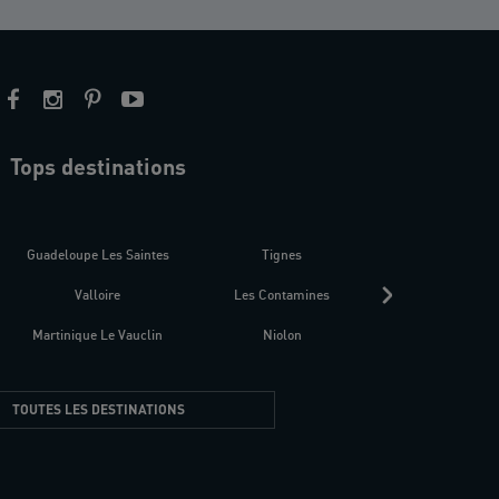
Tops destinations
estre
Guadeloupe Les Saintes
Tignes
Séné
Valloire
Les Contamines
Croatie
Martinique Le Vauclin
Niolon
Hyères Presqu
TOUTES LES DESTINATIONS