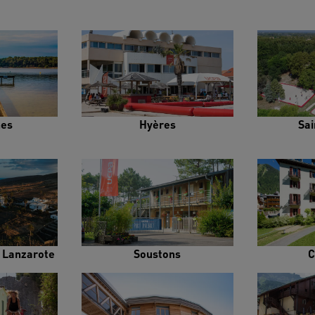
es
Hyères
Sai
e Lanzarote
Soustons
C