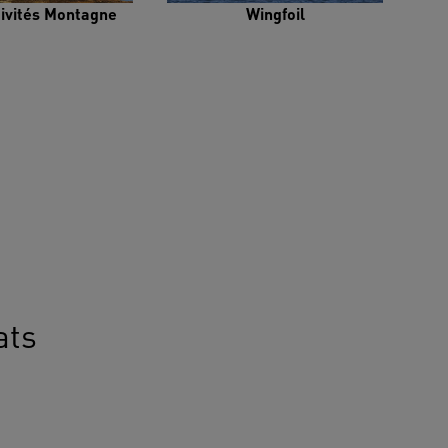
tivités Montagne
Wingfoil
ats