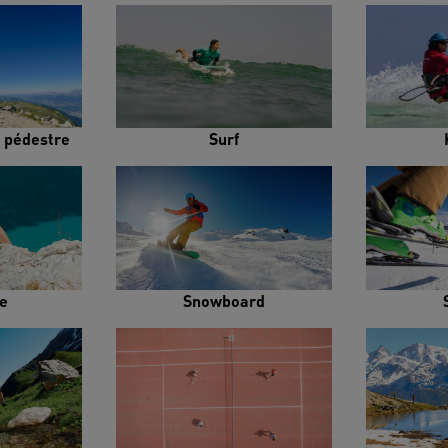
 pédestre
Surf
e
Snowboard