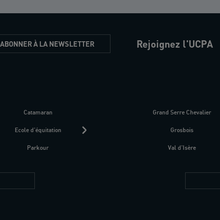
Rejoignez l'UCPA
'ABONNER À LA NEWSLETTER
Catamaran
Kitesurf
Grand Serre Chevalier
Trek-Randonnée péd
Ecole d'équitation
Raquettes
Grosbois
Parapente
Parkour
Fitness bien-être
Val d'Isère
Plongée