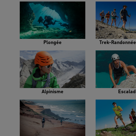
Plongée
Trek-Randonnée
Alpinisme
Escalad