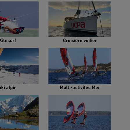
Kitesurf
Croisière voilier
Ski alpin
Multi-activités Mer