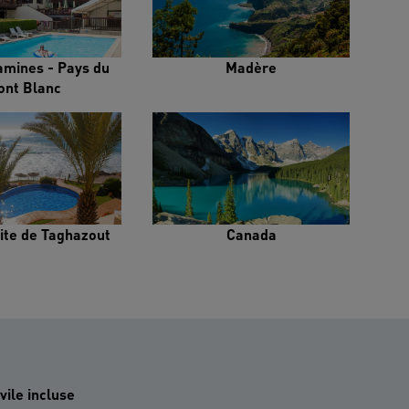
amines - Pays du
Madère
ont Blanc
ite de Taghazout
Canada
vile incluse