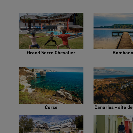
Grand Serre Chevalier
Bombann
Corse
Canaries - site d