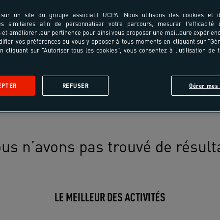
sur un site du groupe associatif UCPA. Nous utilisons des cookies et d
es similaires afin de personnaliser votre parcours, mesurer l'efficacité
et améliorer leur pertinence pour ainsi vous proposer une meilleure expérienc
ifier vos préférences ou vous y opposer à tous moments en cliquant sur "Gé
n cliquant sur "Autoriser tous les cookies", vous consentez à l'utilisation de 
EPTER
REFUSER
Gérer mes 
us n’avons pas trouvé de résult
LE MEILLEUR DES ACTIVITÉS