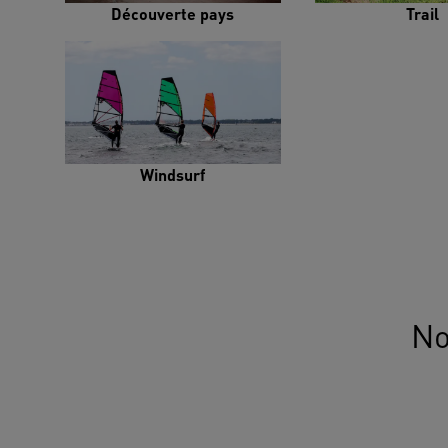
Découverte pays
Trail
Windsurf
No