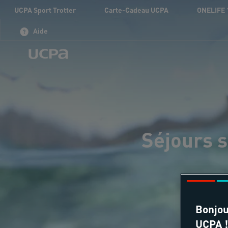
UCPA Sport Trotter
Carte-Cadeau UCPA
ONELIFE 
Aide
Séjours s
Bonjou
UCPA !