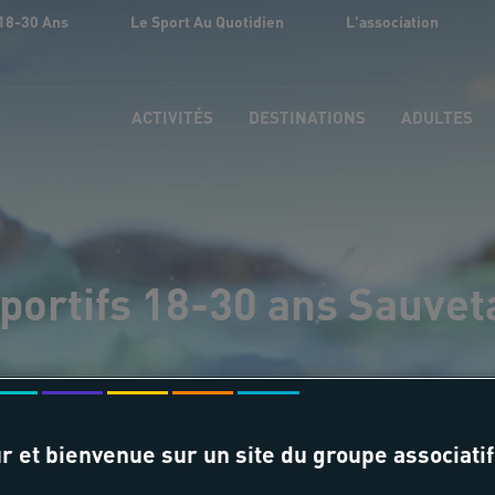
18-30 Ans
Le Sport Au Quotidien
L'association
ACTIVITÉS
DESTINATIONS
ADULTES
portifs 18-30 ans Sauvet
r et bienvenue sur un site du groupe associatif