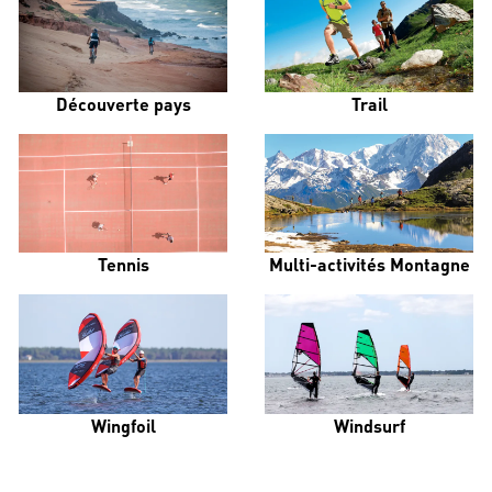
Découverte pays
Trail
Tennis
Multi-activités Montagne
Wingfoil
Windsurf