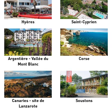
Hyères
Saint-Cyprien
Argentière - Vallée du
Corse
Mont Blanc
Canaries - site de
Soustons
Lanzarote