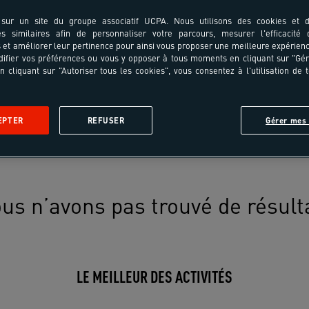
sur un site du groupe associatif UCPA. Nous utilisons des cookies et d
es similaires afin de personnaliser votre parcours, mesurer l'efficacité
et améliorer leur pertinence pour ainsi vous proposer une meilleure expérienc
ifier vos préférences ou vous y opposer à tous moments en cliquant sur "Gé
n cliquant sur "Autoriser tous les cookies", vous consentez à l'utilisation de 
EPTER
REFUSER
Gérer mes 
us n’avons pas trouvé de résult
LE MEILLEUR DES ACTIVITÉS