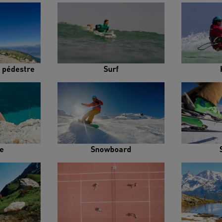
 pédestre
Surf
e
Snowboard