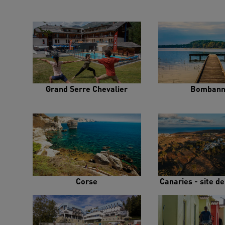
Grand Serre Chevalier
Bombann
Corse
Canaries - site d