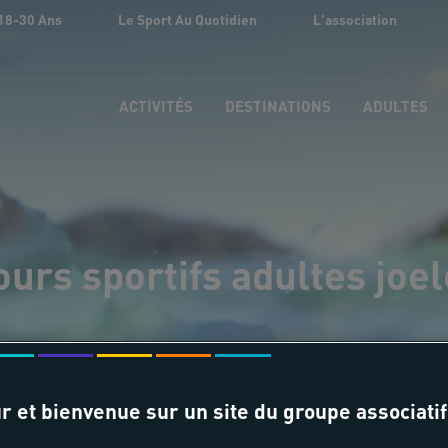
18-30 Ans
Le Sport Au Quotidien
L'association
ACTIVITÉS
DESTINATIONS
ADULTES
ours sportifs adultes joel
r et bienvenue sur un site du groupe associatif