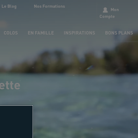
Le Blog
Nos Formations
Mon
Compte
COLOS
EN FAMILLE
INSPIRATIONS
BONS PLANS
ette