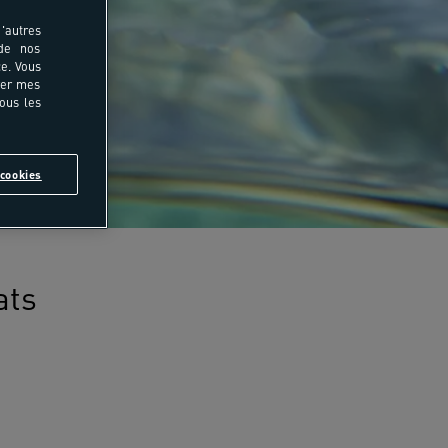
'autres
 de nos
e. Vous
rer mes
tous les
cookies
ats