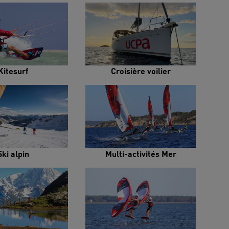
Kitesurf
Croisière voilier
Ski alpin
Multi-activités Mer