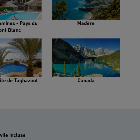
amines - Pays du
Madère
ont Blanc
ite de Taghazout
Canada
vile incluse