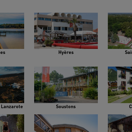
es
Hyères
Sai
e Lanzarote
Soustons
C