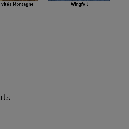
tivités Montagne
Wingfoil
ats