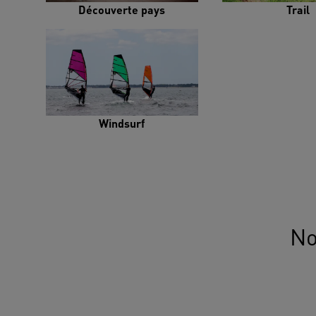
Découverte pays
Trail
Windsurf
No