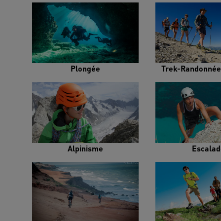
Plongée
Trek-Randonnée
Alpinisme
Escalad