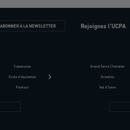
Rejoignez l'UCPA
'ABONNER À LA NEWSLETTER
Catamaran
Kitesurf
Grand Serre Chevalier
Trek-Randonnée péd
Ecole d'équitation
Raquettes
Grosbois
Parapente
Parkour
Fitness bien-être
Val d'Isère
Plongée