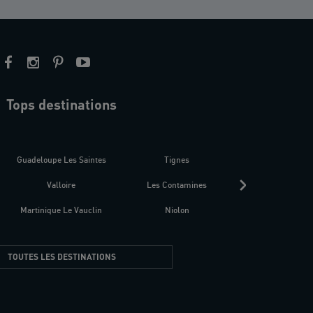
Tops destinations
estre
Guadeloupe Les Saintes
Tignes
Séné
Valloire
Les Contamines
Croatie
Martinique Le Vauclin
Niolon
Hyères Presqu
TOUTES LES DESTINATIONS