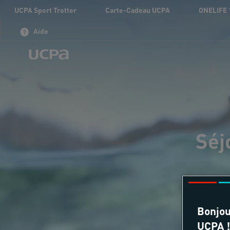
UCPA Sport Trotter
Carte-Cadeau UCPA
ONELIFE 
Aide
Séj
Bonjou
UCPA !