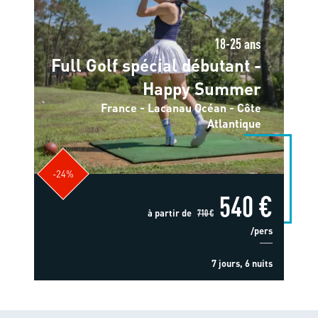
18-25 ans
Full Golf spécial débutant -
Happy Summer
France - Lacanau Océan - Côte
Atlantique
-24%
540 €
à partir de
710 €
/pers
7 jours, 6 nuits