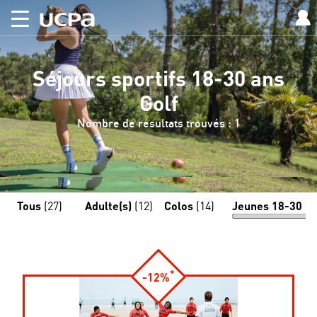
Séjours sportifs 18-30 ans
Golf
Nombre de résultats trouvés : 1
Tous
(27)
Adulte(s)
(12)
Colos
(14)
Jeunes 18-30
(1
*
-12%