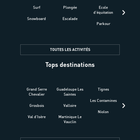
Surf
Plongée
Ecole
Raquet
d'équitation
Snowboard
Escalade
Fitness 
Parkour
être
TOUTES LES ACTIVITÉS
Tops destinations
Grand Serre
Guadeloupe Les
Tignes
Sén
Chevalier
Saintes
Les Contamines
Croat
Grosbois
Valloire
Niolon
Hyèr
Val d'Isère
Martinique Le
Presqu
Vauclin