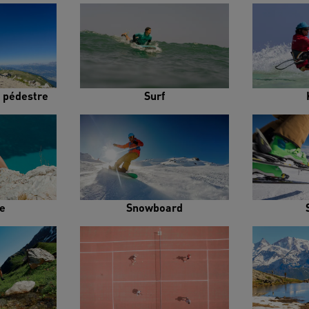
 pédestre
Surf
e
Snowboard