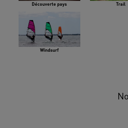
Découverte pays
Trail
Windsurf
No