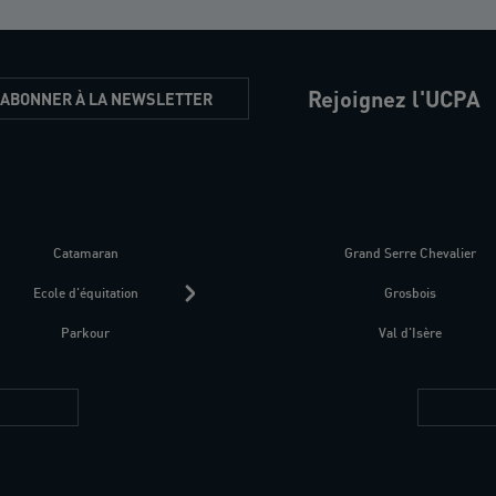
Rejoignez l'UCPA
'ABONNER À LA NEWSLETTER
Catamaran
Kitesurf
Grand Serre Chevalier
Trek-Randonnée péd
Ecole d'équitation
Raquettes
Grosbois
Parapente
Parkour
Fitness bien-être
Val d'Isère
Plongée