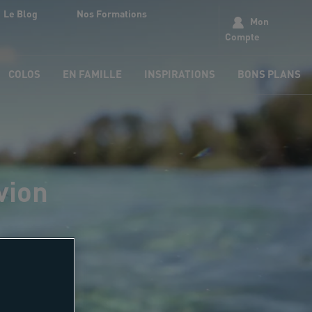
Le Blog
Nos Formations
Mon
Compte
COLOS
EN FAMILLE
INSPIRATIONS
BONS PLANS
vion