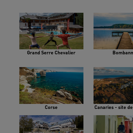
Grand Serre Chevalier
Bombann
Corse
Canaries - site d