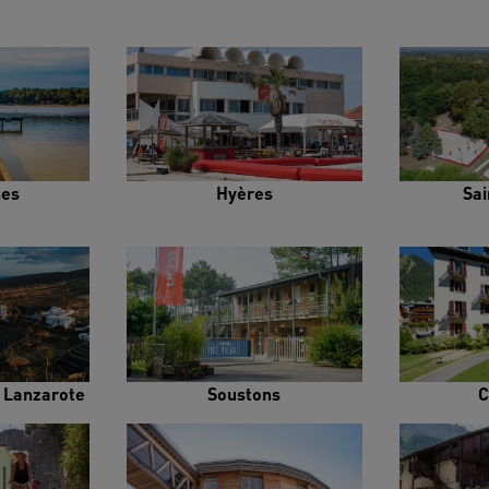
es
Hyères
Sai
e Lanzarote
Soustons
C