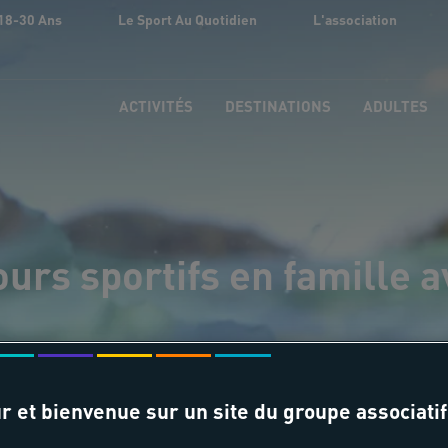
18-30 Ans
Le Sport Au Quotidien
L'association
ACTIVITÉS
DESTINATIONS
ADULTES
ours sportifs en famille a
r et bienvenue sur un site du groupe associatif