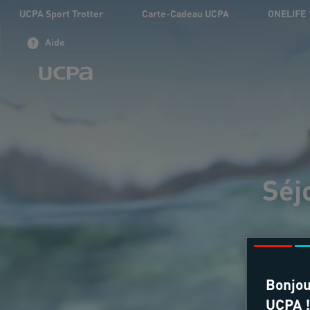
UCPA Sport Trotter
Carte-Cadeau UCPA
ONELIFE 
Aide
Séj
Bonjou
UCPA !