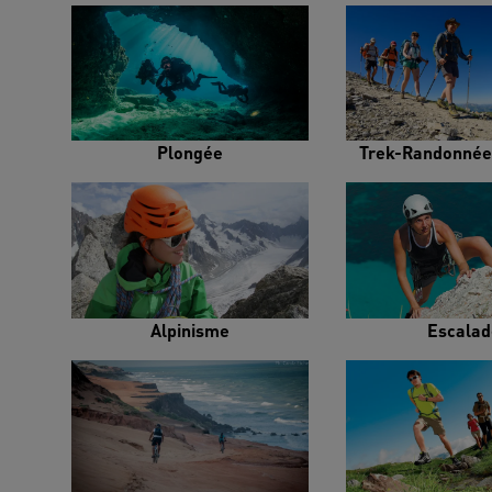
Plongée
Trek-Randonnée
Alpinisme
Escalad