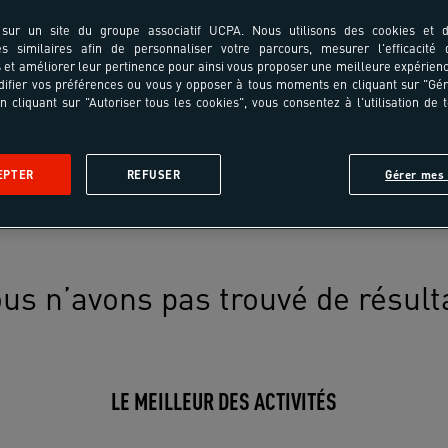
sur un site du groupe associatif UCPA. Nous utilisons des cookies et d
es similaires afin de personnaliser votre parcours, mesurer l'efficacité
et améliorer leur pertinence pour ainsi vous proposer une meilleure expérienc
ifier vos préférences ou vous y opposer à tous moments en cliquant sur "Gé
n cliquant sur "Autoriser tous les cookies", vous consentez à l'utilisation de 
EPTER
REFUSER
Gérer mes 
us n’avons pas trouvé de résult
LE MEILLEUR DES ACTIVITÉS