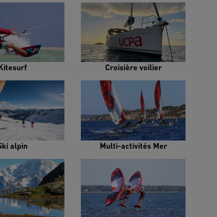
Kitesurf
Croisière voilier
Ski alpin
Multi-activités Mer