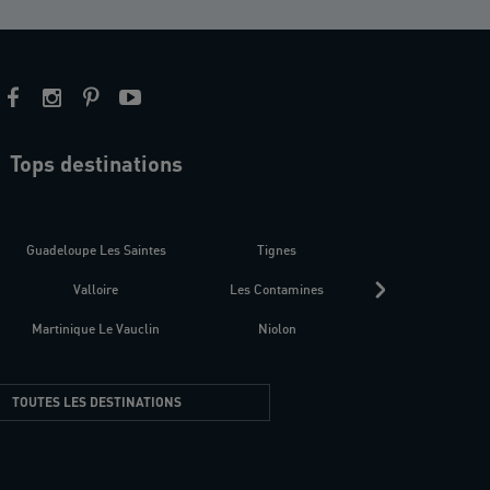
Tops destinations
estre
Guadeloupe Les Saintes
Tignes
Séné
Valloire
Les Contamines
Croatie
Martinique Le Vauclin
Niolon
Hyères Presqu
TOUTES LES DESTINATIONS