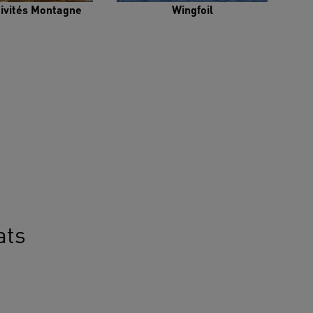
tivités Montagne
Wingfoil
ats