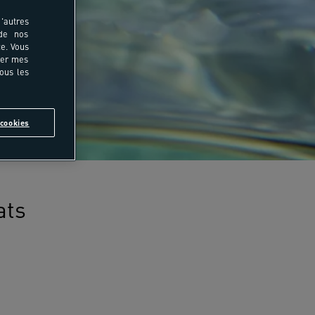
'autres
 de nos
e. Vous
rer mes
tous les
cookies
ats