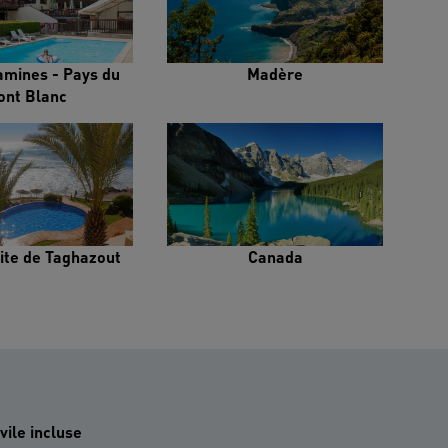
amines - Pays du
Madère
ont Blanc
ite de Taghazout
Canada
vile incluse